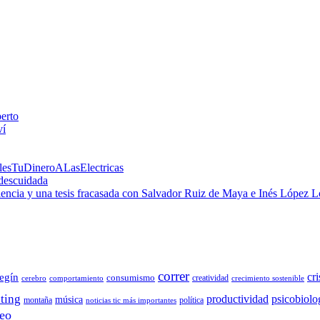
perto
ví
alesTuDineroALasElectricas
 descuidada
 ciencia y una tesis fracasada con Salvador Ruiz de Maya e Inés López 
correr
cri
egín
consumismo
creatividad
cerebro
comportamiento
crecimiento sostenible
ting
productividad
psicobiolo
música
montaña
política
noticias tic más importantes
eo