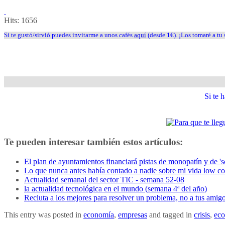
Hits:
1656
Si te gustó/sirvió puedes invitarme a unos cafés
aquí
(desde 1€). ¡Los tomaré a tu 
Si te
Te pueden interesar también estos artículos:
El plan de ayuntamientos financiará pistas de monopatín y de 'sc
Lo que nunca antes había contado a nadie sobre mi vida low co
Actualidad semanal del sector TIC - semana 52-08
la actualidad tecnológica en el mundo (semana 4ª del año)
Recluta a los mejores para resolver un problema, no a tus amig
This entry was posted in
economía
,
empresas
and tagged in
crisis
,
ec