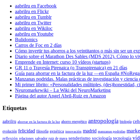
aabrilru en Facebook
aabrilru en Flickr
aabrilru en Tumblr
aabrilru en Twitter
aabrilru en Wikiloc
aabrilru en Youtube
Bulidomics
Carros de Foc en 2 días
Cómo invertir tus ahorros a los veintitantos o más sin ser un ex
Diario sobre el Marathon Des Sables (MDS 2012). Cómo lo vi
Emprende en Internet: curso 10 vídeos (startups)
GR 11 o Travesía Pirenaica (o Transpirenaica) en 21 días
Guía para ahorrar en la factura de la luz —en España #NoReg
Manzanas podridas. Malas prácticas de investigación y ciencia
Mi primer librito: «Personalidades múltiples, (des)honestidad,
Neuromarkewiki – La Wiki del NeuroMarketing
Página del autor Angel Abril-Ruiz en Amazon
Etiquetas
antropología
aabrilru
ceh
ahorro energético
biología
ahorrar en la factura de la luz
marke
felicidad
madrid
genética
evolución
filosofía
innovación
manzanas podridas
víd
senderismo
sociología
tecnología
reflexión
relaciones
salvador ruiz de maya