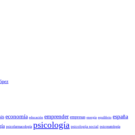
López
economía
emprender
españa
sis
empresas
educación
energía
equilibrio
psicología
gía
psicología social
psicofarmacología
psicopatología