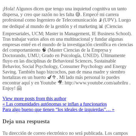
¡Hola! Algunos dicen que tengo una inquietud cognitiva un tanto
dispersa, y creo que razón no les falta 😅. Empecé mi carrera
profesional como Ingeniero de Telecomunicación 📡(UPV). Luego
me dediqué al mundo de la gestión y el marketing 📊 (Ciencias
Empresariales, UCM; Master in Management, IE Business School).
Tras trabajar varios años en una multinacional y fundar algunas
empresas entré en el mundo de la investigación científica en ciencias
del comportamiento 🧠 (Master Ciencias de la Empresa y
Doctorando, UMU; Grado en Psicología, UNED). Últimamente
fluyo en las disciplinas de Behavioral Sciences, Sustainable
Behavior, Social Psychology, Consumer Psychology and Energy
Saving. También hago bizcochos, pan de masa madre y siembro
hortalizas en un huerto 🍆🥦. Mi lado más personal lo puedes
encontrar aquí y en Youtube 🎥: http://www.youtube.com/aabrilru .
Enjoy! 🤗
View more posts from this author
« Las comunidades autónomas se inflan a funcionarios
Para algo bueno que tienen “los ideales de izquierdas”… »
Deja una respuesta
Tu dirección de correo electrónico no será publicada.
Los campos