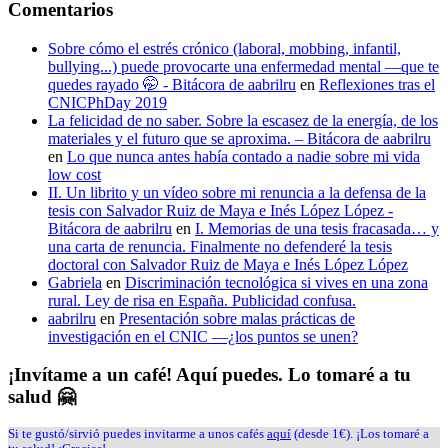
Comentarios
Sobre cómo el estrés crónico (laboral, mobbing, infantil,
bullying...) puede provocarte una enfermedad mental —que te
quedes rayado 🤭 - Bitácora de aabrilru
en
Reflexiones tras el
CNICPhDay 2019
La felicidad de no saber. Sobre la escasez de la energía, de los
materiales y el futuro que se aproxima. – Bitácora de aabrilru
en
Lo que nunca antes había contado a nadie sobre mi vida
low cost
II. Un librito y un vídeo sobre mi renuncia a la defensa de la
tesis con Salvador Ruiz de Maya e Inés López López -
Bitácora de aabrilru
en
I. Memorias de una tesis fracasada… y
una carta de renuncia. Finalmente no defenderé la tesis
doctoral con Salvador Ruiz de Maya e Inés López López
Gabriela
en
Discriminación tecnológica si vives en una zona
rural. Ley de risa en España. Publicidad confusa.
aabrilru
en
Presentación sobre malas prácticas de
investigación en el CNIC —¿los puntos se unen?
¡Invítame a un café! Aquí puedes. Lo tomaré a tu
salud 🤗
Si te gustó/sirvió puedes invitarme a unos cafés
aquí
(desde 1€). ¡Los tomaré a