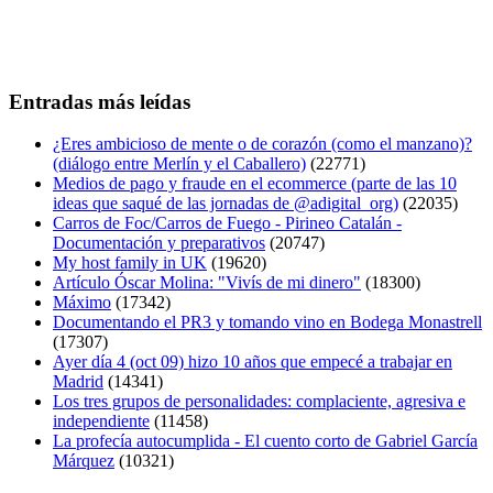
Entradas más leídas
¿Eres ambicioso de mente o de corazón (como el manzano)?
(diálogo entre Merlín y el Caballero)
(22771)
Medios de pago y fraude en el ecommerce (parte de las 10
ideas que saqué de las jornadas de @adigital_org)
(22035)
Carros de Foc/Carros de Fuego - Pirineo Catalán -
Documentación y preparativos
(20747)
My host family in UK
(19620)
Artículo Óscar Molina: "Vivís de mi dinero"
(18300)
Máximo
(17342)
Documentando el PR3 y tomando vino en Bodega Monastrell
(17307)
Ayer día 4 (oct 09) hizo 10 años que empecé a trabajar en
Madrid
(14341)
Los tres grupos de personalidades: complaciente, agresiva e
independiente
(11458)
La profecía autocumplida - El cuento corto de Gabriel García
Márquez
(10321)