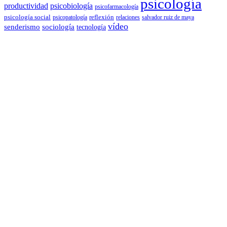
psicología
productividad
psicobiología
psicofarmacología
psicología social
reflexión
psicopatología
relaciones
salvador ruiz de maya
vídeo
senderismo
sociología
tecnología