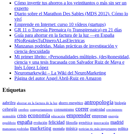
Cómo invertir tus ahorros a los veintitantos o más sin ser un
experto
Diario sobre el Marathon Des Sables (MDS 2012). Cómo lo
viví
Emprende en Internet: curso 10 vídeos (startups)
GR 11 o Travesía Pirenaica (o Transpirenaica) en 21 días
Guía para ahorrar en la factura de la luz —en España
#NoRegalesTuDineroALasElectricas
Manzanas podridas. Malas prácticas de investigación y
ciencia descuidada
Mi primer librito: «Personalidades múltiples, (des)honestidad,
ciencia y una tesis fracasada con Salvador Ruiz de Maya e
Inés López López
Neuromarkewiki – La Wiki del NeuroMarketing
Página del autor Angel Abril-Ruiz en Amazon
Etiquetas
antropología
aabrilru
ahorro energético
biología
ahorrar en la factura de la luz
correr
cehegín
consumismo
creatividad
cerebro
comportamiento
crecimiento
economía
emprender
crisis
empresas
sostenible
educación
energía
españa
felicidad
madrid
genética
evolución
filosofía
equilibrio
innovación
marketing
música
montaña
política
manzanas podridas
noticias tic más importantes