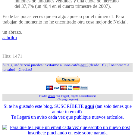
millones de unidades vendidas y una cuota de mercado
del 37,7% (un 40,4 en el cuarto trimestre de 2007).
Es de las pocas veces que en algo apuesto por el número 1. Para
trabajar, de momento no he encontrado otra cosa mejor de Nokia!.
un abrazo,
aabrilru
Hits:
1471
Si te gustó/sirvió puedes invitarme a unos cafés
aquí
(desde 1€). ¡Los tomaré a
tu salud! ¡Gracias!
.........Puedes
donar
con Paypal, tarjeta o transferencia.........
(Es pago seguro)
Si te ha gustado este blog, SUSCRÍBETE
aquí
(tan solo tienes que
anotar tu email).
Te llegará un aviso cada vez que publique nuevos artículos.