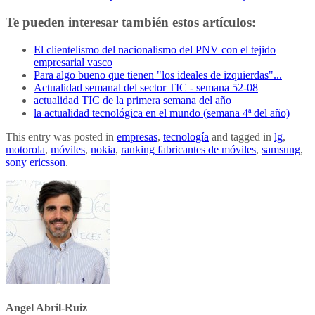
Te pueden interesar también estos artículos:
El clientelismo del nacionalismo del PNV con el tejido
empresarial vasco
Para algo bueno que tienen "los ideales de izquierdas"...
Actualidad semanal del sector TIC - semana 52-08
actualidad TIC de la primera semana del año
la actualidad tecnológica en el mundo (semana 4ª del año)
This entry was posted in
empresas
,
tecnología
and tagged in
lg
,
motorola
,
móviles
,
nokia
,
ranking fabricantes de móviles
,
samsung
,
sony ericsson
.
Angel Abril-Ruiz