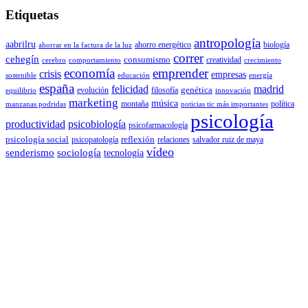
Etiquetas
antropología
aabrilru
ahorro energético
biología
ahorrar en la factura de la luz
correr
cehegín
consumismo
creatividad
cerebro
comportamiento
crecimiento
economía
emprender
crisis
empresas
sostenible
educación
energía
españa
felicidad
madrid
genética
evolución
filosofía
equilibrio
innovación
marketing
música
montaña
política
manzanas podridas
noticias tic más importantes
psicología
productividad
psicobiología
psicofarmacología
psicología social
reflexión
psicopatología
relaciones
salvador ruiz de maya
vídeo
senderismo
sociología
tecnología