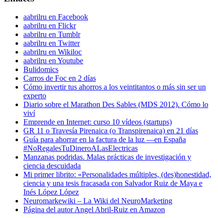
aabrilru en Facebook
aabrilru en Flickr
aabrilru en Tumblr
aabrilru en Twitter
aabrilru en Wikiloc
aabrilru en Youtube
Bulidomics
Carros de Foc en 2 días
Cómo invertir tus ahorros a los veintitantos o más sin ser un
experto
Diario sobre el Marathon Des Sables (MDS 2012). Cómo lo
viví
Emprende en Internet: curso 10 vídeos (startups)
GR 11 o Travesía Pirenaica (o Transpirenaica) en 21 días
Guía para ahorrar en la factura de la luz —en España
#NoRegalesTuDineroALasElectricas
Manzanas podridas. Malas prácticas de investigación y
ciencia descuidada
Mi primer librito: «Personalidades múltiples, (des)honestidad,
ciencia y una tesis fracasada con Salvador Ruiz de Maya e
Inés López López
Neuromarkewiki – La Wiki del NeuroMarketing
Página del autor Angel Abril-Ruiz en Amazon