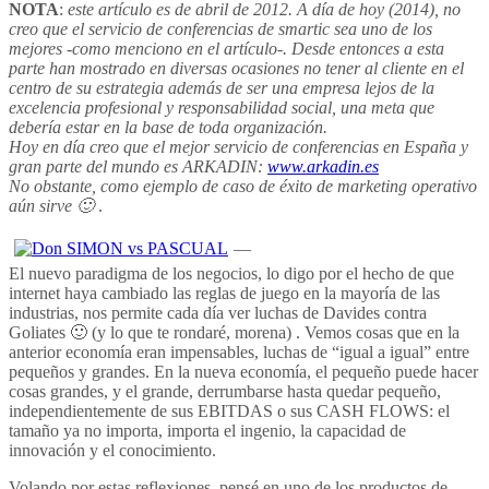
NOTA
:
este artículo es de abril de 2012. A día de hoy (2014), no
creo que el servicio de conferencias de smartic sea uno de los
mejores -como menciono en el artículo-. Desde entonces a esta
parte han mostrado en diversas ocasiones no tener al cliente en el
centro de su estrategia además de ser una empresa lejos de la
excelencia profesional y responsabilidad social, una meta que
debería estar en la base de toda organización.
Hoy en día creo que el mejor servicio de conferencias en España y
gran parte del mundo es ARKADIN:
www.arkadin.es
No obstante, como ejemplo de caso de éxito de marketing operativo
aún sirve 🙂
.
—
El nuevo paradigma de los negocios, lo digo por el hecho de que
internet haya cambiado las reglas de juego en la mayoría de las
industrias, nos permite cada día ver luchas de Davides contra
Goliates 🙂 (y lo que te rondaré, morena) . Vemos cosas que en la
anterior economía eran impensables, luchas de “igual a igual” entre
pequeños y grandes. En la nueva economía, el pequeño puede hacer
cosas grandes, y el grande, derrumbarse hasta quedar pequeño,
independientemente de sus EBITDAS o sus CASH FLOWS: el
tamaño ya no importa, importa el ingenio, la capacidad de
innovación y el conocimiento.
Volando por estas reflexiones, pensé en uno de los productos de