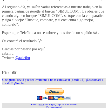
Al segundo día, ya salían varias referencias a nuestro trabajo en la
primera página de google al buscar “SIMULCOM”. La idea es que
cuando alguien busque “SIMULCOM”, se tope con la comparativa
y siga el viejo: “Busque, compare, y si encuentra algo mejor,
cómprelo”.
Espero que Telefónica no se cabree y nos tire de un soplido 😀 .
Os contaré el resultado 🙂
Gracias por pasarte por aquí,
aabrilru,
Twitter:
@aabrilru
Hits:
1601
Si te gustó/sirvió puedes invitarme a unos cafés
aquí
(desde 1€). ¡Los tomaré a
tu salud! ¡Gracias!
.........Puedes
donar
con Paypal, tarjeta o transferencia.........
(Es pago seguro)