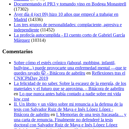
Documentando el PR3 y tomando vino en Bodega Monastrell
(17302)
Ayer día 4 (oct 09) hizo 10 años que empecé a trabajar en
Madrid
(14336)
Los tres grupos de personalidades: complaciente, agresiva e
independiente
(11452)
La profecía autocumplida - El cuento corto de Gabriel García
Márquez
(10314)
Comentarios
Sobre cómo el estrés crónico (laboral, mobbing, infantil,
bullying...) puede provocarte una enfermedad mental —que te
quedes rayado 🤭 - Bitácora de aabrilru
en
Reflexiones tras el
CNICPhDay 2019
La felicidad de no saber. Sobre la escasez de la energía, de los
materiales y el futuro que se aproxima. – Bitácora de aabrilru
en
Lo que nunca antes había contado a nadie sobre mi vida
low cost
II. Un librito y un vídeo sobre mi renuncia a la defensa de la
tesis con Salvador Ruiz de Maya e Inés López López -
Bitácora de aabrilru
en
I. Memorias de una tesis fracasada… y
una carta de renuncia. Finalmente no defenderé la tesis
doctoral con Salvador Ruiz de Maya e Inés López López