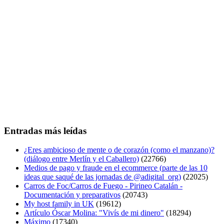
Entradas más leídas
¿Eres ambicioso de mente o de corazón (como el manzano)?
(diálogo entre Merlín y el Caballero)
(22766)
Medios de pago y fraude en el ecommerce (parte de las 10
ideas que saqué de las jornadas de @adigital_org)
(22025)
Carros de Foc/Carros de Fuego - Pirineo Catalán -
Documentación y preparativos
(20743)
My host family in UK
(19612)
Artículo Óscar Molina: "Vivís de mi dinero"
(18294)
Máximo
(17340)