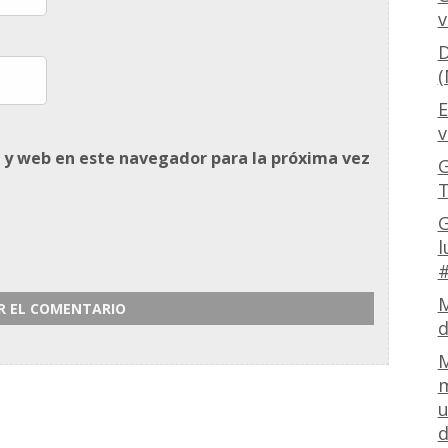
v
D
(
E
v
 y web en este navegador para la próxima vez
G
T
G
l
#
M
d
M
m
u
d