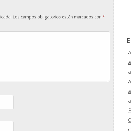
icada.
Los campos obligatorios están marcados con
*
E
a
a
a
a
a
a
B
C
C