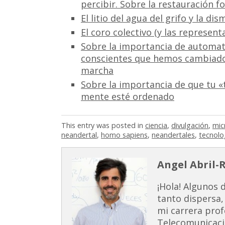
percibir. Sobre la restauración 
El litio del agua del grifo y la di
El coro colectivo (y las represent
Sobre la importancia de automat
conscientes que hemos cambiad
marcha
Sobre la importancia de que tu «
mente esté ordenado
This entry was posted in
ciencia
,
divulgación
,
mic
neandertal
,
homo sapiens
,
neandertales
,
tecnolo
Angel Abril-
¡Hola! Algunos 
tanto dispersa,
mi carrera prof
Telecomunicaci