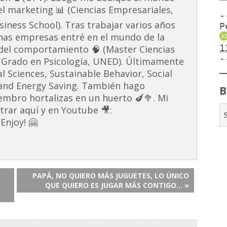
 el marketing 📊 (Ciencias Empresariales,
-
ness School). Tras trabajar varios años
P
unas empresas entré en el mundo de la
1
s del comportamiento 🧠 (Master Ciencias
-
 Grado en Psicología, UNED). Últimamente
al Sciences, Sustainable Behavior, Social
and Energy Saving. También hago
B
embro hortalizas en un huerto 🍆🥦. Mi
rar aquí y en Youtube 🎥:
Enjoy! 🤗
PAPÁ, NO QUIERO MÁS JUGUETES, LO ÚNICO
QUE QUIERO ES JUGAR MÁS CONTIGO… »