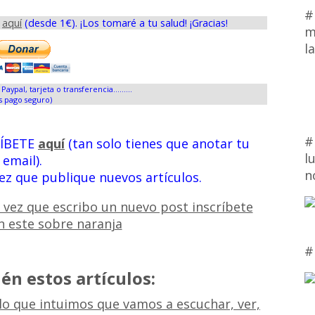
#
s
aquí
(desde 1€). ¡Los tomaré a tu salud! ¡Gracias!
m
l
Paypal, tarjeta o transferencia.........
s pago seguro)
#
RÍBETE
aquí
(tan solo tienes que anotar tu
l
email).
n
vez que publique nuevos artículos.
#
én estos artículos:
o que intuimos que vamos a escuchar, ver,