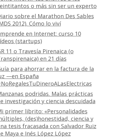
eintitantos o más sin ser un experto
iario sobre el Marathon Des Sables
MDS 2012). Cómo lo viví
mprende en Internet: curso 10
ídeos (startups)
R 11 o Travesía Pirenaica (o
ranspirenaica) en 21 días
uía para ahorrar en la factura de la
uz —en España
NoRegalesTuDineroALasElectricas
anzanas podridas. Malas prácticas
e investigación y ciencia descuidada
i primer librito: «Personalidades
últiples, (des)honestidad, ciencia y
na tesis fracasada con Salvador Ruiz
e Maya e Inés López López