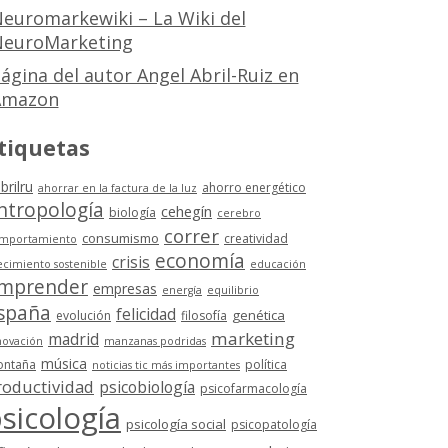
euromarkewiki – La Wiki del
euroMarketing
ágina del autor Angel Abril-Ruiz en
Amazon
tiquetas
brilru
ahorro energético
ahorrar en la factura de la luz
ntropología
cehegín
biología
cerebro
correr
consumismo
creatividad
mportamiento
economía
crisis
ecimiento sostenible
educación
mprender
empresas
energía
equilibrio
spaña
felicidad
genética
evolución
filosofía
marketing
madrid
novación
manzanas podridas
música
ntaña
política
noticias tic más importantes
roductividad
psicobiología
psicofarmacología
sicología
psicología social
psicopatología