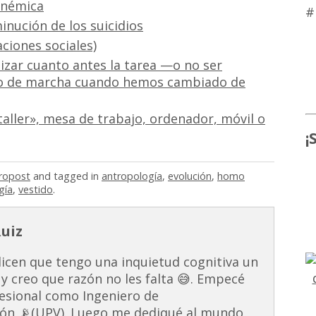
fonémica
#
sminución de los suicidios
aciones sociales)
izar cuanto antes la tarea —o no ser
o de marcha cuando hemos cambiado de
taller», mesa de trabajo, ordenador, móvil o
¡
ropost
and tagged in
antropología
,
evolución
,
homo
gía
,
vestido
.
Ruiz
dicen que tengo una inquietud cognitiva un
 y creo que razón no les falta 😅. Empecé
esional como Ingeniero de
ón 📡(UPV). Luego me dediqué al mundo