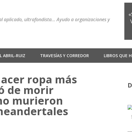
«
ial aplicado, ultrafondista… Ayudo a organizaciones y
 ABRIL-RUIZ
TRAVESÍAS Y CORREDOR
LIBROS QUE H
hacer ropa más
D
ó de morir
mo murieron
neandertales