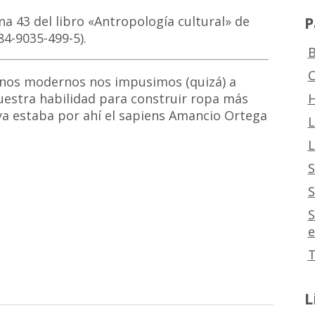
P
a 43 del libro «Antropología cultural» de
84-9035-499-5).
B
C
anos modernos nos impusimos (quizá) a
H
estra habilidad para construir ropa más
 ya estaba por ahí el sapiens Amancio Ortega
L
L
S
S
S
e
T
L