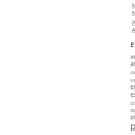
N
N
P
E
aa
a
co
cr
e
e
in
mo
p
p