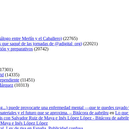
logo entre Merlín y el Caballero)
(22765)
s que saqué de las jornadas de @adigital_org)
(22021)
ión y preparativos
(20742)
17301)
rid
(14335)
dependiente
(11451)
 Márquez
(10313)
ying...) puede provocarte una enfermedad mental —que te quedes rayado 
materiales y el futuro que se aproxima. – Bitácora de aabrilru
en
Lo que 
tesis con Salvador Ruiz de Maya e Inés López López - Bitácora de aabril
de Maya e Inés López López
ral. Ley de risa en España. Publicidad confusa.