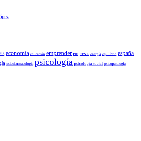
López
economía
emprender
españa
sis
empresas
educación
energía
equilibrio
psicología
gía
psicología social
psicofarmacología
psicopatología