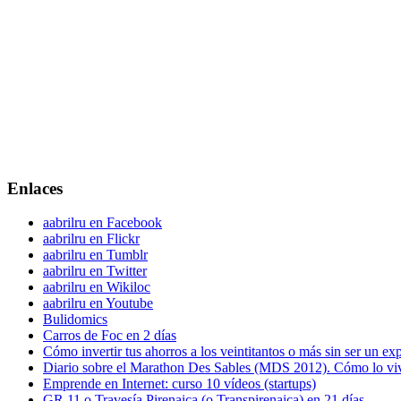
Enlaces
aabrilru en Facebook
aabrilru en Flickr
aabrilru en Tumblr
aabrilru en Twitter
aabrilru en Wikiloc
aabrilru en Youtube
Bulidomics
Carros de Foc en 2 días
Cómo invertir tus ahorros a los veintitantos o más sin ser un ex
Diario sobre el Marathon Des Sables (MDS 2012). Cómo lo vi
Emprende en Internet: curso 10 vídeos (startups)
GR 11 o Travesía Pirenaica (o Transpirenaica) en 21 días