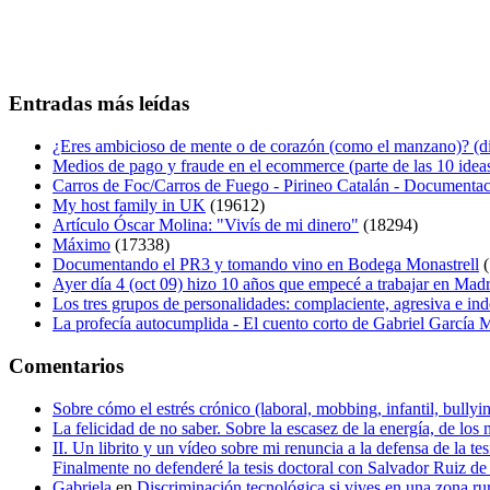
Entradas más leídas
¿Eres ambicioso de mente o de corazón (como el manzano)? (diá
Medios de pago y fraude en el ecommerce (parte de las 10 idea
Carros de Foc/Carros de Fuego - Pirineo Catalán - Documentac
My host family in UK
(19612)
Artículo Óscar Molina: "Vivís de mi dinero"
(18294)
Máximo
(17338)
Documentando el PR3 y tomando vino en Bodega Monastrell
(
Ayer día 4 (oct 09) hizo 10 años que empecé a trabajar en Mad
Los tres grupos de personalidades: complaciente, agresiva e in
La profecía autocumplida - El cuento corto de Gabriel García
Comentarios
Sobre cómo el estrés crónico (laboral, mobbing, infantil, bull
La felicidad de no saber. Sobre la escasez de la energía, de los 
II. Un librito y un vídeo sobre mi renuncia a la defensa de la 
Finalmente no defenderé la tesis doctoral con Salvador Ruiz 
Gabriela
en
Discriminación tecnológica si vives en una zona ru