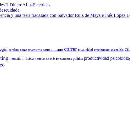
alesTuDineroALasElectricas
 descuidada
 ciencia y una tesis fracasada con Salvador Ruiz de Maya e Inés López 
correr
cri
egín
consumismo
creatividad
cerebro
comportamiento
crecimiento sostenible
ting
productividad
psicobiolo
música
montaña
política
noticias tic más importantes
eo