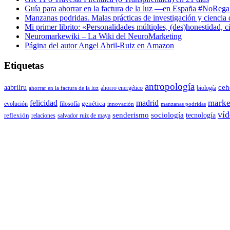
Guía para ahorrar en la factura de la luz —en España #NoReg
Manzanas podridas. Malas prácticas de investigación y ciencia
Mi primer librito: «Personalidades múltiples, (des)honestidad,
Neuromarkewiki – La Wiki del NeuroMarketing
Página del autor Angel Abril-Ruiz en Amazon
Etiquetas
antropología
aabrilru
ceh
ahorro energético
biología
ahorrar en la factura de la luz
marke
felicidad
madrid
genética
evolución
filosofía
innovación
manzanas podridas
víd
senderismo
sociología
tecnología
reflexión
relaciones
salvador ruiz de maya