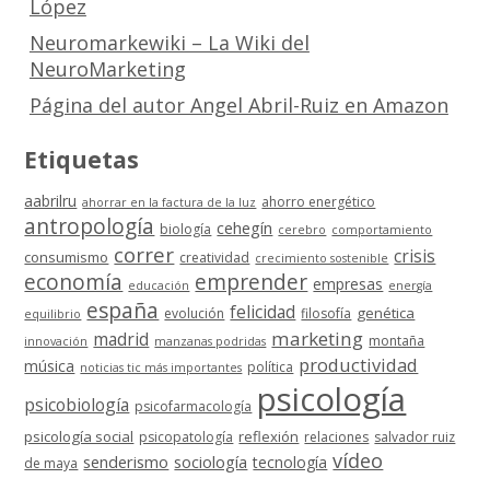
López
Neuromarkewiki – La Wiki del
NeuroMarketing
Página del autor Angel Abril-Ruiz en Amazon
Etiquetas
aabrilru
ahorro energético
ahorrar en la factura de la luz
antropología
cehegín
biología
cerebro
comportamiento
correr
crisis
consumismo
creatividad
crecimiento sostenible
economía
emprender
empresas
educación
energía
españa
felicidad
genética
evolución
filosofía
equilibrio
marketing
madrid
montaña
innovación
manzanas podridas
productividad
música
política
noticias tic más importantes
psicología
psicobiología
psicofarmacología
psicología social
reflexión
psicopatología
relaciones
salvador ruiz
vídeo
senderismo
sociología
tecnología
de maya