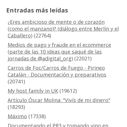
Entradas más leídas
¿Eres ambicioso de mente o de corazón
(como el manzano)? (diálogo entre Merlín y el
Caballero)
(22764)
Medios de pago y fraude en el ecommerce
(parte de las 10 ideas que saqué de las
jornadas de @adigital_org)
(22021)
Carros de Foc/Carros de Fuego - Pirineo
Catalán - Documentación y preparativos
(20741)
My host family in UK
(19612)
Artículo Óscar Molina: "Vivís de mi dinero"
(18293)
Máximo
(17338)
Documentando el PR3 y tomando vino en