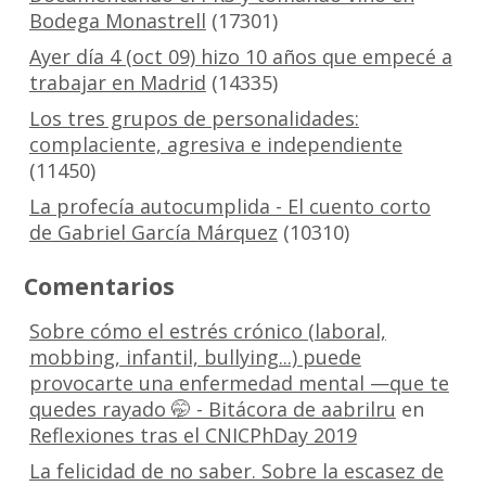
Bodega Monastrell
(17301)
Ayer día 4 (oct 09) hizo 10 años que empecé a
trabajar en Madrid
(14335)
Los tres grupos de personalidades:
complaciente, agresiva e independiente
(11450)
La profecía autocumplida - El cuento corto
de Gabriel García Márquez
(10310)
Comentarios
Sobre cómo el estrés crónico (laboral,
mobbing, infantil, bullying...) puede
provocarte una enfermedad mental —que te
quedes rayado 🤭 - Bitácora de aabrilru
en
Reflexiones tras el CNICPhDay 2019
La felicidad de no saber. Sobre la escasez de