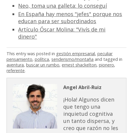
Neo, toma una galleta: lo conseguí
En España hay menos "jefes" porque nos
educan para ser subordinados
Artículo Óscar Molina: "Vivís de mi
dinero"
This entry was posted in
gestión empresarial
,
peculiar
pensamiento
,
política
,
senderismo/montaña
and tagged in
aventura
,
buscar un rumbo
,
ernest shackelton
,
pionero
,
referente
.
Angel Abril-Ruiz
¡Hola! Algunos dicen
que tengo una
inquietud cognitiva
un tanto dispersa, y
creo que razón no les