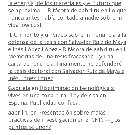
la energía, de los materiales y el futuro que
se aproxima. – Bitácora de aabrilru
en
Lo que
nunca antes había contado a nadie sobre mi
vida low cost
II. Un librito y un vídeo sobre mi renuncia a la
defensa de la tesis con Salvador Ruiz de Maya
e Inés López López - Bitácora de aabrilru
en
I.
Memorias de una tesis fracasada… y una
carta de renuncia. Finalmente no defenderé
la tesis doctoral con Salvador Ruiz de Maya e
Inés López López
Gabriela
en
Discriminación tecnológica si
vives en una zona rural. Ley de risa en
España. Publicidad confusa.
aabrilru
en
Presentación sobre malas
prácticas de investigación en el CNIC —¿los
puntos se unen?