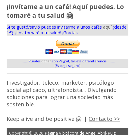
¡Invítame a un café! Aquí puedes. Lo
tomaré a tu salud 🤗
Si te gustó/sirvió puedes invitarme a unos cafés
aquí
(desde
1€). ¡Los tomaré a tu salud! ¡Gracias!
.........Puedes
donar
con Paypal, tarjeta o transferencia.........
(Es pago seguro)
Investigador, teleco, marketer, psicólogo
social aplicado, ultrafondista... Divulgando
soluciones para lograr una sociedad más
sostenible.
Keep alive and be positive 🤗. |
Contacto >>
Copyright © 2026
Página y bitácora de Angel Abril-Ruiz