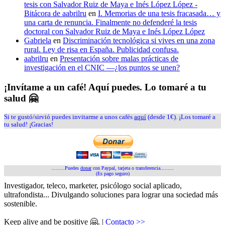
tesis con Salvador Ruiz de Maya e Inés López López -
Bitácora de aabrilru
en
I. Memorias de una tesis fracasada… y
una carta de renuncia. Finalmente no defenderé la tesis
doctoral con Salvador Ruiz de Maya e Inés López López
Gabriela
en
Discriminación tecnológica si vives en una zona
rural. Ley de risa en España. Publicidad confusa.
aabrilru
en
Presentación sobre malas prácticas de
investigación en el CNIC —¿los puntos se unen?
¡Invítame a un café! Aquí puedes. Lo tomaré a tu
salud 🤗
Si te gustó/sirvió puedes invitarme a unos cafés
aquí
(desde 1€). ¡Los tomaré a
tu salud! ¡Gracias!
.........Puedes
donar
con Paypal, tarjeta o transferencia.........
(Es pago seguro)
Investigador, teleco, marketer, psicólogo social aplicado,
ultrafondista... Divulgando soluciones para lograr una sociedad más
sostenible.
Keep alive and be positive 🤗. |
Contacto >>