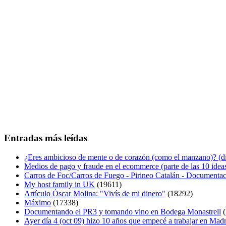
Entradas más leídas
¿Eres ambicioso de mente o de corazón (como el manzano)? (diá
Medios de pago y fraude en el ecommerce (parte de las 10 idea
Carros de Foc/Carros de Fuego - Pirineo Catalán - Documentac
My host family in UK
(19611)
Artículo Óscar Molina: "Vivís de mi dinero"
(18292)
Máximo
(17338)
Documentando el PR3 y tomando vino en Bodega Monastrell
(
Ayer día 4 (oct 09) hizo 10 años que empecé a trabajar en Mad