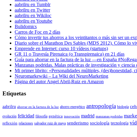
aabrilru en Tumblr
aabrilru en Twitter
aabrilru en Wikiloc
aabrilru en Youtube
Bulidomics
Carros de Foc en 2 días
Cómo invertir tus ahorros a los veintitantos o más sin ser un ex
Diario sobre el Marathon Des Sables (MDS 2012). Cómo lo vi
Emprende en Internet: curso 10 vídeos (startups)
GR 11 o Travesía Pirenaica (o Transpirenaica) en 21 días
Guía para ahorrar en la factura de la luz —en España #NoReg
Manzanas podridas. Malas prácticas de investigación y ciencia
Mi primer librito: «Personalidades múltiples, (des)honestidad,
Neuromarkewiki – La Wiki del NeuroMarketing
Página del autor Angel Abril-Ruiz en Amazon
Etiquetas
antropología
aabrilru
ceh
ahorro energético
biología
ahorrar en la factura de la luz
marke
felicidad
madrid
genética
evolución
filosofía
innovación
manzanas podridas
víd
senderismo
sociología
tecnología
reflexión
relaciones
salvador ruiz de maya