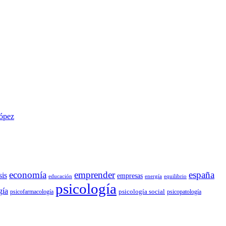
López
economía
emprender
españa
sis
empresas
educación
energía
equilibrio
psicología
gía
psicología social
psicofarmacología
psicopatología