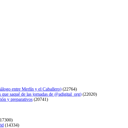
logo entre Merlín y el Caballero)
(22764)
s que saqué de las jornadas de @adigital_org)
(22020)
ión y preparativos
(20741)
17300)
rid
(14334)