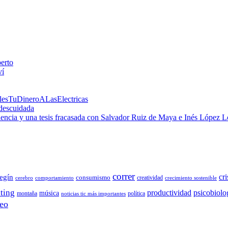
perto
ví
alesTuDineroALasElectricas
 descuidada
 ciencia y una tesis fracasada con Salvador Ruiz de Maya e Inés López 
correr
cri
egín
consumismo
creatividad
cerebro
comportamiento
crecimiento sostenible
ting
productividad
psicobiolo
música
montaña
política
noticias tic más importantes
eo