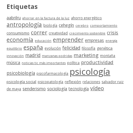
Etiquetas
aabrilru
ahorro energético
ahorrar en la factura de la luz
antropología
cehegín
biología
cerebro
comportamiento
correr
crisis
consumismo
creatividad
crecimiento sostenible
economía
emprender
empresas
educación
energía
españa
felicidad
genética
evolución
filosofía
equilibrio
marketing
madrid
montaña
innovación
manzanas podridas
productividad
música
política
noticias tic más importantes
psicología
psicobiología
psicofarmacología
psicología social
reflexión
psicopatología
relaciones
salvador ruiz
vídeo
senderismo
sociología
tecnología
de maya