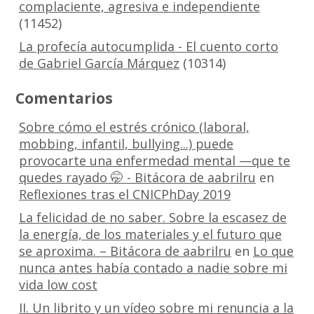
complaciente, agresiva e independiente
(11452)
La profecía autocumplida - El cuento corto
de Gabriel García Márquez
(10314)
Comentarios
Sobre cómo el estrés crónico (laboral,
mobbing, infantil, bullying...) puede
provocarte una enfermedad mental —que te
quedes rayado 🤭 - Bitácora de aabrilru
en
Reflexiones tras el CNICPhDay 2019
La felicidad de no saber. Sobre la escasez de
la energía, de los materiales y el futuro que
se aproxima. – Bitácora de aabrilru
en
Lo que
nunca antes había contado a nadie sobre mi
vida low cost
II. Un librito y un vídeo sobre mi renuncia a la