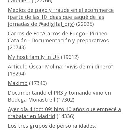
Caballero)
(22766)
Medios de pago y fraude en el ecommerce
(parte de las 10 ideas que saqué de las
jornadas de @adigital_org)
(22025)
Carros de Foc/Carros de Fuego - Pirineo
Catalán - Documentación y preparativos
(20743)
My host family in UK
(19612)
Artículo Óscar Molina: "Vivís de mi dinero"
(18294)
Máximo
(17340)
Documentando el PR3 y tomando vino en
Bodega Monastrell
(17302)
Ayer día 4 (oct 09) hizo 10 años que empecé a
trabajar en Madrid
(14336)
Los tres grupos de personalidades: