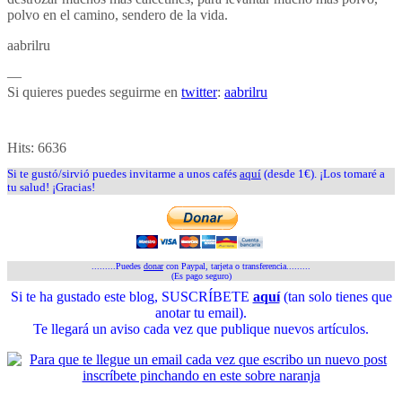
polvo en el camino, sendero de la vida.
aabrilru
—
Si quieres puedes seguirme en
twitter
:
aabrilru
Hits:
6636
Si te gustó/sirvió puedes invitarme a unos cafés
aquí
(desde 1€). ¡Los tomaré a
tu salud! ¡Gracias!
.........Puedes
donar
con Paypal, tarjeta o transferencia.........
(Es pago seguro)
Si te ha gustado este blog, SUSCRÍBETE
aquí
(tan solo tienes que
anotar tu email).
Te llegará un aviso cada vez que publique nuevos artículos.