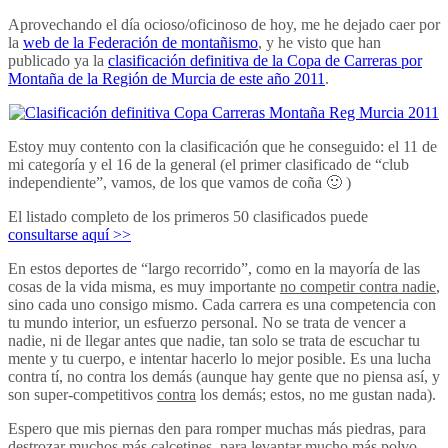
Aprovechando el día ocioso/oficinoso de hoy, me he dejado caer por
la
web de la Federación de montañismo
, y he visto que han
publicado ya la
clasificación definitiva de la Copa de Carreras por
Montaña de la Región de Murcia de este año 2011
.
Estoy muy contento con la clasificación que he conseguido: el 11 de
mi categoría y el 16 de la general (el primer clasificado de “club
independiente”, vamos, de los que vamos de coña 🙂 )
El listado completo de los primeros 50 clasificados puede
consultarse aquí >>
En estos deportes de “largo recorrido”, como en la mayoría de las
cosas de la vida misma, es muy importante
no competir contra nadie
,
sino cada uno consigo mismo. Cada carrera es una competencia con
tu mundo interior, un esfuerzo personal. No se trata de vencer a
nadie, ni de llegar antes que nadie, tan solo se trata de escuchar tu
mente y tu cuerpo, e intentar hacerlo lo mejor posible. Es una lucha
contra tí, no contra los demás (aunque hay gente que no piensa así, y
son super-competitivos
contra
los demás; estos, no me gustan nada).
Espero que mis piernas den para romper muchas más piedras, para
destrozar muchos más calcetines, para levantar mucho más polvo,