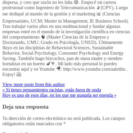
dispersa, y creo que razón no les falta 😅. Empecé mi carrera
profesional como Ingeniero de Telecomunicación 📡(UPV). Luego
me dediqué al mundo de la gestión y el marketing 📊 (Ciencias
Empresariales, UCM; Master in Management, IE Business School).
Tras trabajar varios años en una multinacional y fundar algunas
empresas entré en el mundo de la investigación científica en ciencias
del comportamiento 🧠 (Master Ciencias de la Empresa y
Doctorando, UMU; Grado en Psicología, UNED). Últimamente
fluyo en las disciplinas de Behavioral Sciences, Sustainable
Behavior, Social Psychology, Consumer Psychology and Energy
Saving. También hago bizcochos, pan de masa madre y siembro
hortalizas en un huerto 🍆🥦. Mi lado más personal lo puedes
encontrar aquí y en Youtube 🎥: http://www.youtube.com/aabrilru .
Enjoy! 🤗
View more posts from this author
« Si tienes pensamientos racistas, estás fuera de onda
Hoy es uno de esos días, en los que me gustaría ser energía »
Deja una respuesta
Tu dirección de correo electrónico no será publicada.
Los campos
obligatorios están marcados con
*