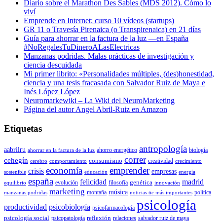
Diario sobre el Marathon Des Sables (MDS 2012). Cómo lo
viví
Emprende en Internet: curso 10 vídeos (startups)
GR 11 o Travesía Pirenaica (o Transpirenaica) en 21 días
Guía para ahorrar en la factura de la luz —en España
#NoRegalesTuDineroALasElectricas
Manzanas podridas. Malas prácticas de investigación y
ciencia descuidada
Mi primer librito: «Personalidades múltiples, (des)honestidad,
ciencia y una tesis fracasada con Salvador Ruiz de Maya e
Inés López López
Neuromarkewiki – La Wiki del NeuroMarketing
Página del autor Angel Abril-Ruiz en Amazon
Etiquetas
antropología
aabrilru
ahorro energético
biología
ahorrar en la factura de la luz
correr
cehegín
consumismo
creatividad
cerebro
comportamiento
crecimiento
economía
emprender
crisis
empresas
sostenible
educación
energía
españa
felicidad
madrid
genética
evolución
filosofía
equilibrio
innovación
marketing
música
montaña
política
manzanas podridas
noticias tic más importantes
psicología
productividad
psicobiología
psicofarmacología
psicología social
reflexión
psicopatología
relaciones
salvador ruiz de maya