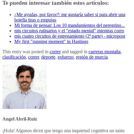
Te pueden interesar también estos artículos:
¿Me ayudas, por favor?: me gustaría saber si para abrir una
botella tiras o empujas
Mi forma de pensar: Los 10 mandamientos del peregrino...
mis circuitos rutinarios y el "estado mental" mientras corro
mis cuatro circuitos de entrenamiento (2ª parte) - micropost
My first "running moment" in Hastings
This entry was posted in
correr
and tagged in
carreras montaña
,
clasificación
,
correr
,
deporte
,
esfuerzo
,
región de murcia
.
Angel Abril-Ruiz
¡Hola! Algunos dicen que tengo una inquietud cognitiva un tanto