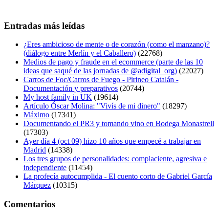
Entradas más leídas
¿Eres ambicioso de mente o de corazón (como el manzano)?
(diálogo entre Merlín y el Caballero)
(22768)
Medios de pago y fraude en el ecommerce (parte de las 10
ideas que saqué de las jornadas de @adigital_org)
(22027)
Carros de Foc/Carros de Fuego - Pirineo Catalán -
Documentación y preparativos
(20744)
My host family in UK
(19614)
Artículo Óscar Molina: "Vivís de mi dinero"
(18297)
Máximo
(17341)
Documentando el PR3 y tomando vino en Bodega Monastrell
(17303)
Ayer día 4 (oct 09) hizo 10 años que empecé a trabajar en
Madrid
(14338)
Los tres grupos de personalidades: complaciente, agresiva e
independiente
(11454)
La profecía autocumplida - El cuento corto de Gabriel García
Márquez
(10315)
Comentarios