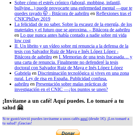
Sobre cómo el estrés crónico (laboral, mobbing, infantil,
bullying...) puede provocarte una enfermedad mental —que te
quedes rayado 🤭 - Bitácora de aabrilru
en
Reflexiones tras el
CNICPhDay 2019
La felicidad de no saber. Sobre la escasez de la energía, de los
materiales y el futuro que se aproxima. – Bitácora de aabrilru
en
Lo que nunca antes había contado a nadie sobre mi vida
low cost
II. Un librito y un vídeo sobre mi renuncia a la defensa de la
tesis con Salvador Ruiz de Maya e Inés López López -
Bitácora de aabrilru
en
I. Memorias de una tesis fracasada… y
una carta de renuncia. Finalmente no defenderé la tesis
doctoral con Salvador Ruiz de Maya e Inés López López
Gabriela
en
Discriminación tecnológica si vives en una zona
rural. Ley de risa en España. Publicidad confusa.
aabrilru
en
Presentación sobre malas prácticas de
investigación en el CNIC —¿los puntos se unen?
¡Invítame a un café! Aquí puedes. Lo tomaré a tu
salud 🤗
Si te gustó/sirvió puedes invitarme a unos cafés
aquí
(desde 1€). ¡Los tomaré a
tu salud! ¡Gracias!