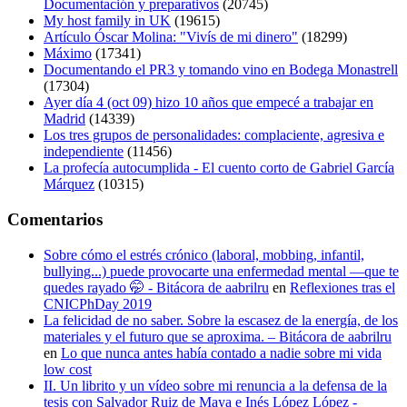
Documentación y preparativos
(20745)
My host family in UK
(19615)
Artículo Óscar Molina: "Vivís de mi dinero"
(18299)
Máximo
(17341)
Documentando el PR3 y tomando vino en Bodega Monastrell
(17304)
Ayer día 4 (oct 09) hizo 10 años que empecé a trabajar en
Madrid
(14339)
Los tres grupos de personalidades: complaciente, agresiva e
independiente
(11456)
La profecía autocumplida - El cuento corto de Gabriel García
Márquez
(10315)
Comentarios
Sobre cómo el estrés crónico (laboral, mobbing, infantil,
bullying...) puede provocarte una enfermedad mental —que te
quedes rayado 🤭 - Bitácora de aabrilru
en
Reflexiones tras el
CNICPhDay 2019
La felicidad de no saber. Sobre la escasez de la energía, de los
materiales y el futuro que se aproxima. – Bitácora de aabrilru
en
Lo que nunca antes había contado a nadie sobre mi vida
low cost
II. Un librito y un vídeo sobre mi renuncia a la defensa de la
tesis con Salvador Ruiz de Maya e Inés López López -