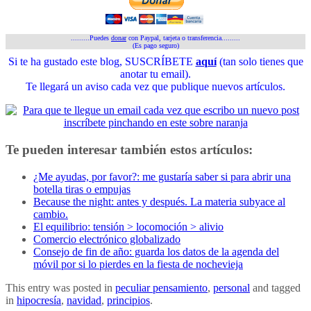
.........Puedes
donar
con Paypal, tarjeta o transferencia.........
(Es pago seguro)
Si te ha gustado este blog, SUSCRÍBETE
aquí
(tan solo tienes que
anotar tu email).
Te llegará un aviso cada vez que publique nuevos artículos.
Te pueden interesar también estos artículos:
¿Me ayudas, por favor?: me gustaría saber si para abrir una
botella tiras o empujas
Because the night: antes y después. La materia subyace al
cambio.
El equilibrio: tensión > locomoción > alivio
Comercio electrónico globalizado
Consejo de fin de año: guarda los datos de la agenda del
móvil por si lo pierdes en la fiesta de nochevieja
This entry was posted in
peculiar pensamiento
,
personal
and tagged
in
hipocresía
,
navidad
,
principios
.