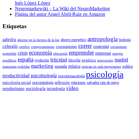
Inés López López
Neuromarkewiki – La Wiki del NeuroMarketing
Página del autor Angel Abril-Ruiz en Amazon
Etiquetas
antropología
aabrilru
ahorro energético
biología
ahorrar en la factura de la luz
correr
cehegín
consumismo
creatividad
cerebro
comportamiento
crecimiento
economía
emprender
crisis
empresas
sostenible
educación
energía
españa
felicidad
madrid
genética
evolución
filosofía
equilibrio
innovación
marketing
música
montaña
política
manzanas podridas
noticias tic más importantes
psicología
productividad
psicobiología
psicofarmacología
psicología social
reflexión
psicopatología
relaciones
salvador ruiz de maya
vídeo
senderismo
sociología
tecnología