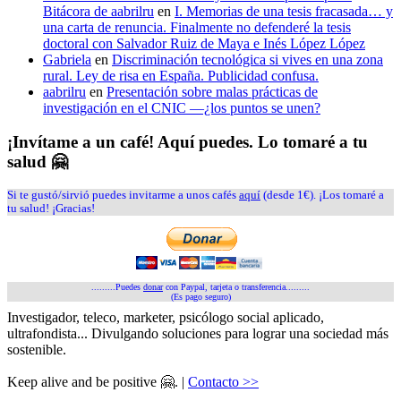
Bitácora de aabrilru
en
I. Memorias de una tesis fracasada… y
una carta de renuncia. Finalmente no defenderé la tesis
doctoral con Salvador Ruiz de Maya e Inés López López
Gabriela
en
Discriminación tecnológica si vives en una zona
rural. Ley de risa en España. Publicidad confusa.
aabrilru
en
Presentación sobre malas prácticas de
investigación en el CNIC —¿los puntos se unen?
¡Invítame a un café! Aquí puedes. Lo tomaré a tu
salud 🤗
Si te gustó/sirvió puedes invitarme a unos cafés
aquí
(desde 1€). ¡Los tomaré a
tu salud! ¡Gracias!
.........Puedes
donar
con Paypal, tarjeta o transferencia.........
(Es pago seguro)
Investigador, teleco, marketer, psicólogo social aplicado,
ultrafondista... Divulgando soluciones para lograr una sociedad más
sostenible.
Keep alive and be positive 🤗. |
Contacto >>