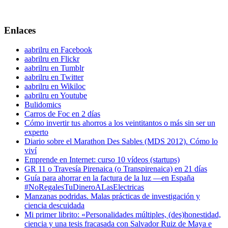
Enlaces
aabrilru en Facebook
aabrilru en Flickr
aabrilru en Tumblr
aabrilru en Twitter
aabrilru en Wikiloc
aabrilru en Youtube
Bulidomics
Carros de Foc en 2 días
Cómo invertir tus ahorros a los veintitantos o más sin ser un
experto
Diario sobre el Marathon Des Sables (MDS 2012). Cómo lo
viví
Emprende en Internet: curso 10 vídeos (startups)
GR 11 o Travesía Pirenaica (o Transpirenaica) en 21 días
Guía para ahorrar en la factura de la luz —en España
#NoRegalesTuDineroALasElectricas
Manzanas podridas. Malas prácticas de investigación y
ciencia descuidada
Mi primer librito: «Personalidades múltiples, (des)honestidad,
ciencia y una tesis fracasada con Salvador Ruiz de Maya e