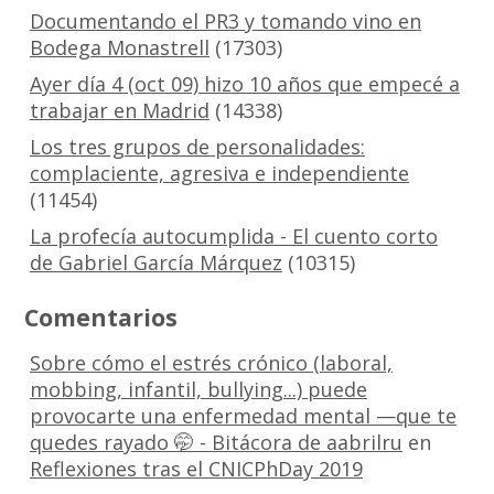
Documentando el PR3 y tomando vino en
Bodega Monastrell
(17303)
Ayer día 4 (oct 09) hizo 10 años que empecé a
trabajar en Madrid
(14338)
Los tres grupos de personalidades:
complaciente, agresiva e independiente
(11454)
La profecía autocumplida - El cuento corto
de Gabriel García Márquez
(10315)
Comentarios
Sobre cómo el estrés crónico (laboral,
mobbing, infantil, bullying...) puede
provocarte una enfermedad mental —que te
quedes rayado 🤭 - Bitácora de aabrilru
en
Reflexiones tras el CNICPhDay 2019