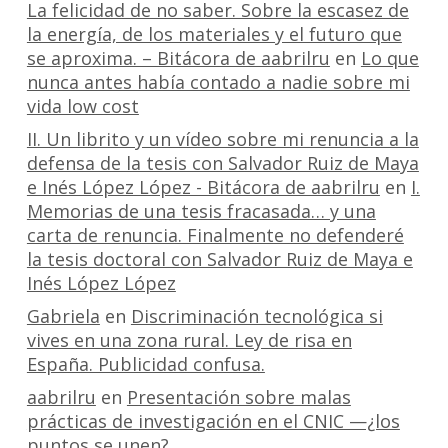
La felicidad de no saber. Sobre la escasez de
la energía, de los materiales y el futuro que
se aproxima. – Bitácora de aabrilru
en
Lo que
nunca antes había contado a nadie sobre mi
vida low cost
II. Un librito y un vídeo sobre mi renuncia a la
defensa de la tesis con Salvador Ruiz de Maya
e Inés López López - Bitácora de aabrilru
en
I.
Memorias de una tesis fracasada… y una
carta de renuncia. Finalmente no defenderé
la tesis doctoral con Salvador Ruiz de Maya e
Inés López López
Gabriela
en
Discriminación tecnológica si
vives en una zona rural. Ley de risa en
España. Publicidad confusa.
aabrilru
en
Presentación sobre malas
prácticas de investigación en el CNIC —¿los
puntos se unen?