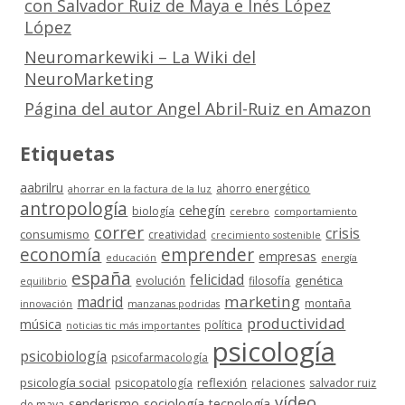
con Salvador Ruiz de Maya e Inés López
López
Neuromarkewiki – La Wiki del
NeuroMarketing
Página del autor Angel Abril-Ruiz en Amazon
Etiquetas
aabrilru
ahorro energético
ahorrar en la factura de la luz
antropología
cehegín
biología
cerebro
comportamiento
correr
crisis
consumismo
creatividad
crecimiento sostenible
economía
emprender
empresas
educación
energía
españa
felicidad
genética
evolución
filosofía
equilibrio
marketing
madrid
montaña
innovación
manzanas podridas
productividad
música
política
noticias tic más importantes
psicología
psicobiología
psicofarmacología
psicología social
reflexión
psicopatología
relaciones
salvador ruiz
vídeo
senderismo
sociología
tecnología
de maya