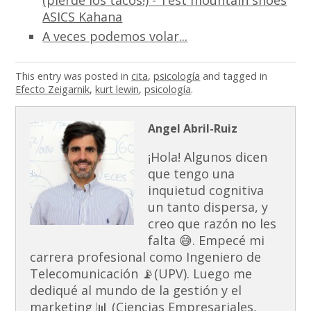
(pierde los tacos!) - Test mountain shoes
ASICS Kahana
A veces podemos volar...
This entry was posted in
cita
,
psicología
and tagged in
Efecto Zeigarnik
,
kurt lewin
,
psicología
.
Angel Abril-Ruiz
¡Hola! Algunos dicen
que tengo una
inquietud cognitiva
un tanto dispersa, y
creo que razón no les
falta 😅. Empecé mi
carrera profesional como Ingeniero de
Telecomunicación 📡(UPV). Luego me
dediqué al mundo de la gestión y el
marketing 📊 (Ciencias Empresariales,