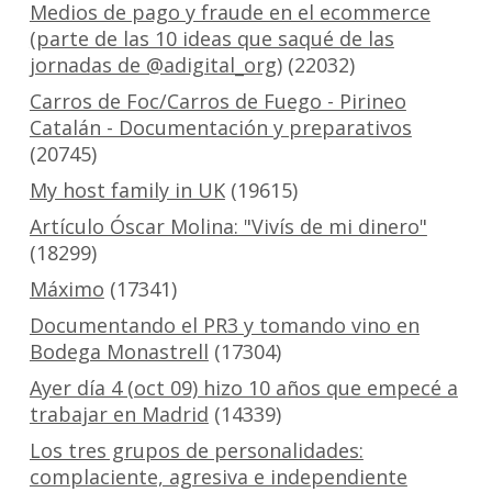
Medios de pago y fraude en el ecommerce
(parte de las 10 ideas que saqué de las
jornadas de @adigital_org)
(22032)
Carros de Foc/Carros de Fuego - Pirineo
Catalán - Documentación y preparativos
(20745)
My host family in UK
(19615)
Artículo Óscar Molina: "Vivís de mi dinero"
(18299)
Máximo
(17341)
Documentando el PR3 y tomando vino en
Bodega Monastrell
(17304)
Ayer día 4 (oct 09) hizo 10 años que empecé a
trabajar en Madrid
(14339)
Los tres grupos de personalidades:
complaciente, agresiva e independiente