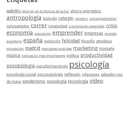
aabrilru
ahorro energético
ahorrar en la factura de la luz
antropología
cehegín
biología
cerebro
comportamiento
correr
crisis
consumismo
creatividad
crecimiento sostenible
economía
emprender
empresas
educación
energía
españa
felicidad
genética
evolución
filosofía
equilibrio
marketing
madrid
montaña
innovación
manzanas podridas
productividad
música
política
noticias tic más importantes
psicología
psicobiología
psicofarmacología
psicología social
reflexión
psicopatología
relaciones
salvador ruiz
vídeo
senderismo
sociología
tecnología
de maya