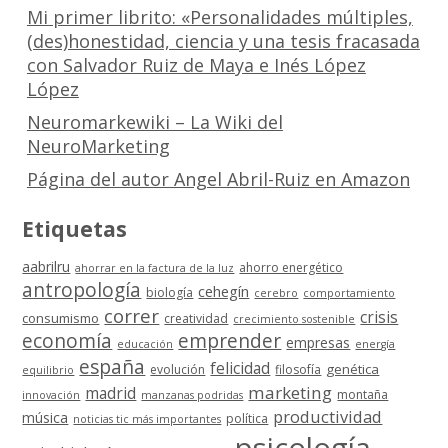
Mi primer librito: «Personalidades múltiples,
(des)honestidad, ciencia y una tesis fracasada
con Salvador Ruiz de Maya e Inés López
López
Neuromarkewiki – La Wiki del
NeuroMarketing
Página del autor Angel Abril-Ruiz en Amazon
Etiquetas
aabrilru
ahorro energético
ahorrar en la factura de la luz
antropología
cehegín
biología
cerebro
comportamiento
correr
crisis
consumismo
creatividad
crecimiento sostenible
economía
emprender
empresas
educación
energía
españa
felicidad
genética
evolución
filosofía
equilibrio
marketing
madrid
montaña
innovación
manzanas podridas
productividad
música
política
noticias tic más importantes