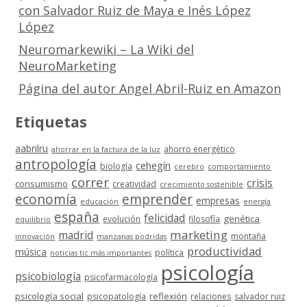
con Salvador Ruiz de Maya e Inés López
López
Neuromarkewiki – La Wiki del
NeuroMarketing
Página del autor Angel Abril-Ruiz en Amazon
Etiquetas
aabrilru
ahorro energético
ahorrar en la factura de la luz
antropología
cehegín
biología
cerebro
comportamiento
correr
crisis
consumismo
creatividad
crecimiento sostenible
economía
emprender
empresas
educación
energía
españa
felicidad
genética
evolución
filosofía
equilibrio
marketing
madrid
montaña
innovación
manzanas podridas
productividad
música
política
noticias tic más importantes
psicología
psicobiología
psicofarmacología
psicología social
reflexión
psicopatología
relaciones
salvador ruiz