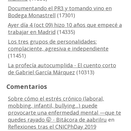
Documentando el PR3 y tomando vino en
Bodega Monastrell
(17301)
Ayer día 4 (oct 09) hizo 10 años que empecé a
trabajar en Madrid
(14335)
Los tres grupos de personalidades:
complaciente, agresiva e independiente
(11451)
La profecía autocumplida - El cuento corto
de Gabriel García Márquez
(10313)
Comentarios
Sobre cómo el estrés crónico (laboral,
mobbing, infantil, bullying...) puede
provocarte una enfermedad mental —que te
quedes rayado 🤭 - Bitácora de aabrilru
en
Reflexiones tras el CNICPhDay 2019