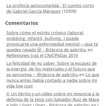
La profecía autocumplida - El cuento corto
de Gabriel García Márquez
(10309)
Comentarios
Sobre cómo el estrés crónico (laboral,
mobbing, infantil, bullying...) puede
provocarte una enfermedad mental —que te
quedes rayado 🤭 - Bitácora de aabrilru
en
Reflexiones tras el CNICPhDay 2019
La felicidad de no saber. Sobre la escasez de
la energía, de los materiales y el futuro que
se aproxima. – Bitácora de aabrilru
en
Lo que
nunca antes había contado a nadie sobre mi
vida low cost
II. Un librito y un vídeo sobre mi renuncia a la
defensa de la tesis con Salvador Ruiz de Maya
e Inés López López - Bitácora de aabrilru
en
I.