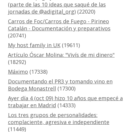
(parte de las 10 ideas que saqué de las
jornadas de @adigital_org)
(22020)
Carros de Foc/Carros de Fuego - Pirineo
Catalán - Documentación y preparativos
(20741)
My host family in UK
(19611)
Artículo Óscar Molina: "Vivís de mi dinero"
(18292)
Máximo
(17338)
Documentando el PR3 y tomando vino en
Bodega Monastrell
(17300)
Ayer día 4 (oct 09) hizo 10 años que empecé a
trabajar en Madrid
(14333)
Los tres grupos de personalidades:
complaciente, agresiva e independiente
(11449)