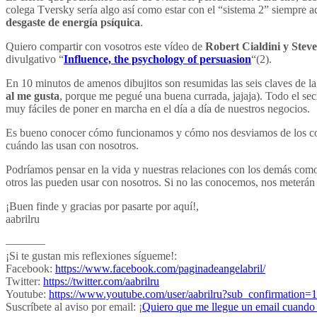
colega Tversky sería algo así como estar con el “sistema 2” siempre a
desgaste de energía psíquica
.
Quiero compartir con vosotros este vídeo de
Robert Cialdini y Stev
divulgativo “
Influence, the psychology of persuasion
“(2).
En 10 minutos de amenos dibujitos son resumidas las seis claves de la 
al me gusta
, porque me pegué una buena currada, jajaja). Todo el sec
muy fáciles de poner en marcha en el día a día de nuestros negocios.
Es bueno conocer cómo funcionamos y cómo nos desviamos de los compo
cuándo las usan con nosotros.
Podríamos pensar en la vida y nuestras relaciones con los demás como e
otros las pueden usar con nosotros. Si no las conocemos, nos meterán
¡Buen finde y gracias por pasarte por aquí!,
aabrilru
———–
¡Si te gustan mis reflexiones sígueme!:
Facebook:
https://www.facebook.com/paginadeangelabril/
Twitter:
https://twitter.com/aabrilru
Youtube:
https://www.youtube.com/user/aabrilru?sub_confirmation=1
Suscríbete al aviso por email: ¡
Quiero que me llegue un email cuando 