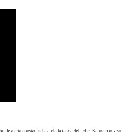
ción de
alerta constante. Usando la teoría del nobel Kahneman y su