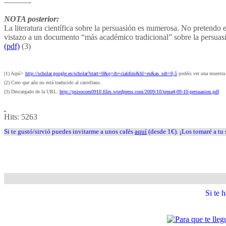
———-
NOTA posterior:
La literatura científica sobre la persuasión es numerosa. No pretendo e
vistazo a un documento “más académico tradicional” sobre la persuasió
(pdf)
(3)
(1) Aquí>
http://scholar.google.es/scholar?start=0&q=rb+cialdini&hl=es&as_sdt=0,5
podéis ver una muestra d
(2) Creo que aún no está traducido al castellano.
(3) Descargado de la URL:
http://psisocom0910.files.wordpress.com/2009/10/tema4-09-10-persuasion.pdf
Hits:
5263
Si te gustó/sirvió puedes invitarme a unos cafés
aquí
(desde 1€). ¡Los tomaré a tu 
Si te