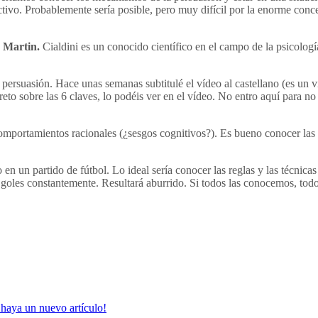
ctivo. Probablemente sería posible, pero muy difícil por la enorme conc
e Martin.
Cialdini es un conocido científico en el campo de la psicolog
persuasión. Hace unas semanas subtitulé el vídeo al castellano (es un v
reto sobre las 6 claves, lo podéis ver en el vídeo. No entro aquí para n
rtamientos racionales (¿sesgos cognitivos?). Es bueno conocer las técn
n un partido de fútbol. Lo ideal sería conocer las reglas y las técnicas
 goles constantemente. Resultará aburrido. Si todos las conocemos, tod
haya un nuevo artículo!