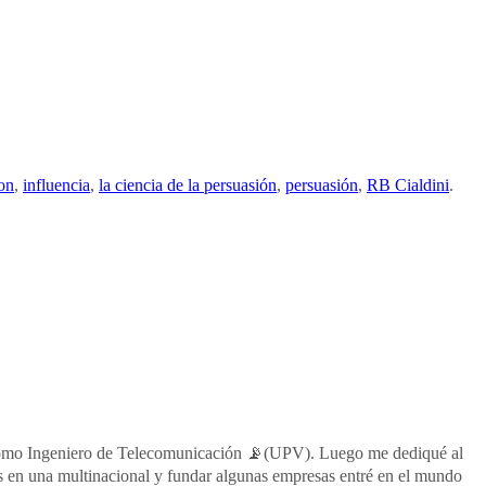
on
,
influencia
,
la ciencia de la persuasión
,
persuasión
,
RB Cialdini
.
al como Ingeniero de Telecomunicación 📡(UPV). Luego me dediqué al
s en una multinacional y fundar algunas empresas entré en el mundo