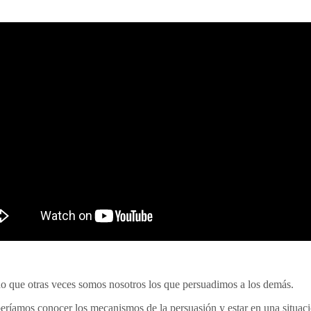
ino que otras veces somos nosotros los que persuadimos a los demás.
deberíamos conocer los mecanismos de la persuasión y estar en una situa