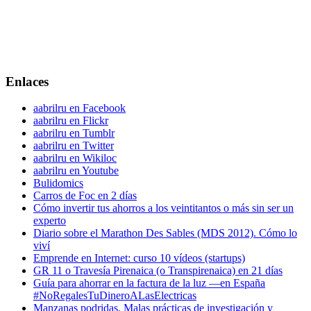
Enlaces
aabrilru en Facebook
aabrilru en Flickr
aabrilru en Tumblr
aabrilru en Twitter
aabrilru en Wikiloc
aabrilru en Youtube
Bulidomics
Carros de Foc en 2 días
Cómo invertir tus ahorros a los veintitantos o más sin ser un
experto
Diario sobre el Marathon Des Sables (MDS 2012). Cómo lo
viví
Emprende en Internet: curso 10 vídeos (startups)
GR 11 o Travesía Pirenaica (o Transpirenaica) en 21 días
Guía para ahorrar en la factura de la luz —en España
#NoRegalesTuDineroALasElectricas
Manzanas podridas. Malas prácticas de investigación y