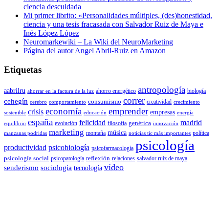
ciencia descuidada
Mi primer librito: «Personalidades múltiples, (des)honestidad,
ciencia y una tesis fracasada con Salvador Ruiz de Maya e
Inés López López
Neuromarkewiki – La Wiki del NeuroMarketing
Página del autor Angel Abril-Ruiz en Amazon
Etiquetas
antropología
aabrilru
ahorro energético
biología
ahorrar en la factura de la luz
correr
cehegín
consumismo
creatividad
cerebro
comportamiento
crecimiento
economía
emprender
crisis
empresas
sostenible
educación
energía
españa
felicidad
madrid
genética
evolución
filosofía
equilibrio
innovación
marketing
música
montaña
política
manzanas podridas
noticias tic más importantes
psicología
productividad
psicobiología
psicofarmacología
psicología social
reflexión
psicopatología
relaciones
salvador ruiz de maya
vídeo
senderismo
sociología
tecnología