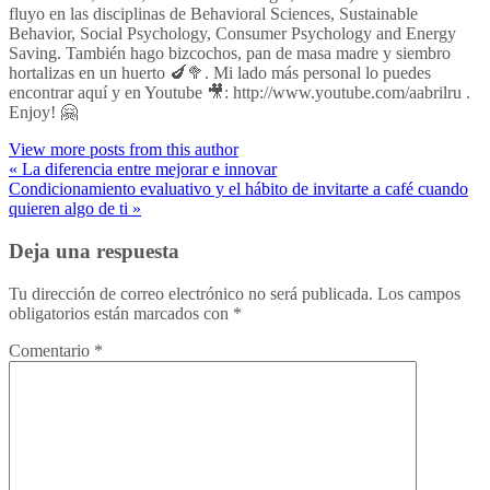
fluyo en las disciplinas de Behavioral Sciences, Sustainable
Behavior, Social Psychology, Consumer Psychology and Energy
Saving. También hago bizcochos, pan de masa madre y siembro
hortalizas en un huerto 🍆🥦. Mi lado más personal lo puedes
encontrar aquí y en Youtube 🎥: http://www.youtube.com/aabrilru .
Enjoy! 🤗
View more posts from this author
« La diferencia entre mejorar e innovar
Condicionamiento evaluativo y el hábito de invitarte a café cuando
quieren algo de ti »
Deja una respuesta
Tu dirección de correo electrónico no será publicada.
Los campos
obligatorios están marcados con
*
Comentario
*