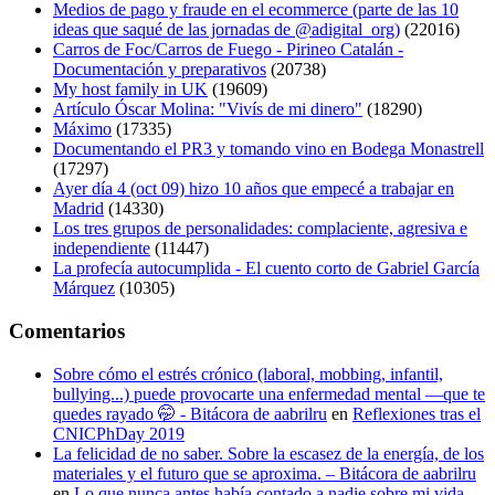
Medios de pago y fraude en el ecommerce (parte de las 10
ideas que saqué de las jornadas de @adigital_org)
(22016)
Carros de Foc/Carros de Fuego - Pirineo Catalán -
Documentación y preparativos
(20738)
My host family in UK
(19609)
Artículo Óscar Molina: "Vivís de mi dinero"
(18290)
Máximo
(17335)
Documentando el PR3 y tomando vino en Bodega Monastrell
(17297)
Ayer día 4 (oct 09) hizo 10 años que empecé a trabajar en
Madrid
(14330)
Los tres grupos de personalidades: complaciente, agresiva e
independiente
(11447)
La profecía autocumplida - El cuento corto de Gabriel García
Márquez
(10305)
Comentarios
Sobre cómo el estrés crónico (laboral, mobbing, infantil,
bullying...) puede provocarte una enfermedad mental —que te
quedes rayado 🤭 - Bitácora de aabrilru
en
Reflexiones tras el
CNICPhDay 2019
La felicidad de no saber. Sobre la escasez de la energía, de los
materiales y el futuro que se aproxima. – Bitácora de aabrilru
en
Lo que nunca antes había contado a nadie sobre mi vida