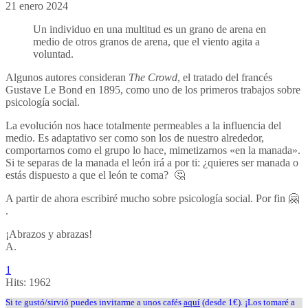
21 enero 2024
Un individuo en una multitud es un grano de arena en
medio de otros granos de arena, que el viento agita a
voluntad.
Algunos autores consideran
The Crowd
, el tratado del francés
Gustave Le Bond en 1895, como uno de los primeros trabajos sobre
psicología social.
La evolución nos hace totalmente permeables a la influencia del
medio. Es adaptativo ser como son los de nuestro alrededor,
comportarnos como el grupo lo hace, mimetizarnos «en la manada».
Si te separas de la manada el león irá a por ti: ¿quieres ser manada o
estás dispuesto a que el león te coma? 🤔
A partir de ahora escribiré mucho sobre psicología social. Por fin 🤗
.
¡Abrazos y abrazas!
A.
1
Hits:
1962
Si te gustó/sirvió puedes invitarme a unos cafés
aquí
(desde 1€). ¡Los tomaré a