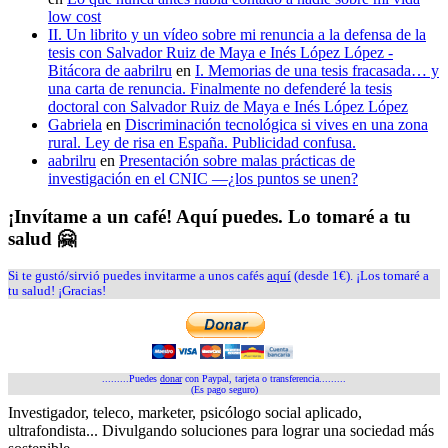
low cost
II. Un librito y un vídeo sobre mi renuncia a la defensa de la
tesis con Salvador Ruiz de Maya e Inés López López -
Bitácora de aabrilru
en
I. Memorias de una tesis fracasada… y
una carta de renuncia. Finalmente no defenderé la tesis
doctoral con Salvador Ruiz de Maya e Inés López López
Gabriela
en
Discriminación tecnológica si vives en una zona
rural. Ley de risa en España. Publicidad confusa.
aabrilru
en
Presentación sobre malas prácticas de
investigación en el CNIC —¿los puntos se unen?
¡Invítame a un café! Aquí puedes. Lo tomaré a tu
salud 🤗
Si te gustó/sirvió puedes invitarme a unos cafés
aquí
(desde 1€). ¡Los tomaré a
tu salud! ¡Gracias!
.........Puedes
donar
con Paypal, tarjeta o transferencia.........
(Es pago seguro)
Investigador, teleco, marketer, psicólogo social aplicado,
ultrafondista... Divulgando soluciones para lograr una sociedad más