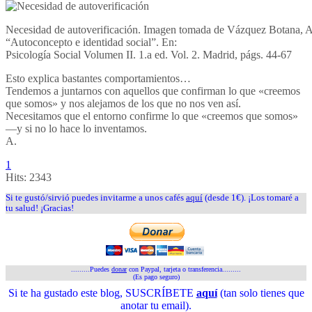
Necesidad de autoverificación. Imagen tomada de Vázquez Botana, A
“Autoconcepto e identidad social”. En:
Psicología Social Volumen II. 1.a ed. Vol. 2. Madrid, págs. 44-67
Esto explica bastantes comportamientos…
Tendemos a juntarnos con aquellos que confirman lo que «creemos
que somos» y nos alejamos de los que no nos ven así.
Necesitamos que el entorno confirme lo que «creemos que somos»
—y si no lo hace lo inventamos.
A.
1
Hits:
2343
Si te gustó/sirvió puedes invitarme a unos cafés
aquí
(desde 1€). ¡Los tomaré a
tu salud! ¡Gracias!
.........Puedes
donar
con Paypal, tarjeta o transferencia.........
(Es pago seguro)
Si te ha gustado este blog, SUSCRÍBETE
aquí
(tan solo tienes que
anotar tu email).