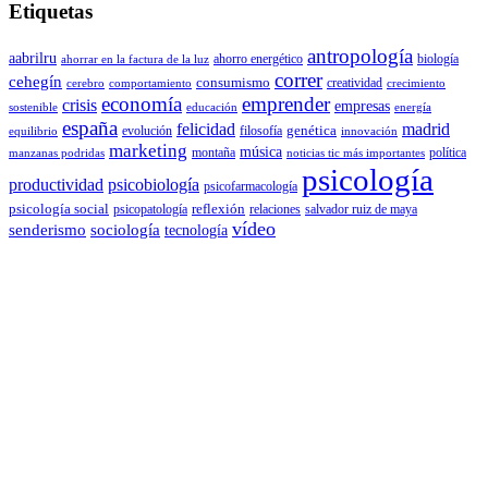
Etiquetas
antropología
aabrilru
ahorro energético
biología
ahorrar en la factura de la luz
correr
cehegín
consumismo
creatividad
cerebro
comportamiento
crecimiento
economía
emprender
crisis
empresas
sostenible
educación
energía
españa
felicidad
madrid
genética
evolución
filosofía
equilibrio
innovación
marketing
música
montaña
política
manzanas podridas
noticias tic más importantes
psicología
productividad
psicobiología
psicofarmacología
psicología social
reflexión
psicopatología
relaciones
salvador ruiz de maya
vídeo
senderismo
sociología
tecnología