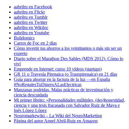
aabrilru en Facebook
aabrilru en Flickr
aabrilru en Tumblr
aabrilru en Twitter
aabrilru en Wikiloc
aabrilru en Youtube
Bulidomics
Carros de Foc en 2 días
Cómo invertir tus ahorros a los veintitantos o más sin ser un
experto
Diario sobre el Marathon Des Sables (MDS 2012). Cómo lo
viví
Emprende en Internet: curso 10 vídeos (startups)
GR 11 o Travesía Pirenaica (o Transpirenaica) en 21 días
Guía para ahorrar en la factura de la luz —en España
#NoRegalesTuDineroALasElectricas
Manzanas podridas. Malas prácticas de investigación y
ciencia descuidada
Mi primer librito: «Personalidades múltiples, (des)honestidad,
ciencia y una tesis fracasada con Salvador Ruiz de Maya e
Inés López López
Neuromarkewiki – La Wiki del NeuroMarketing
Página del autor Angel Abril-Ruiz en Amazon