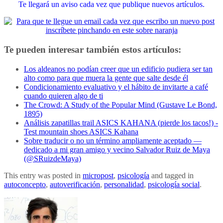
Te llegará un aviso cada vez que publique nuevos artículos.
Te pueden interesar también estos artículos:
Los aldeanos no podían creer que un edificio pudiera ser tan
alto como para que muera la gente que salte desde él
Condicionamiento evaluativo y el hábito de invitarte a café
cuando quieren algo de ti
The Crowd: A Study of the Popular Mind (Gustave Le Bond,
1895)
Análisis zapatillas trail ASICS KAHANA (pierde los tacos!) -
Test mountain shoes ASICS Kahana
Sobre traducir o no un término ampliamente aceptado —
dedicado a mi gran amigo y vecino Salvador Ruiz de Maya
(@SRuizdeMaya)
This entry was posted in
micropost
,
psicología
and tagged in
autoconcepto
,
autoverificación
,
personalidad
,
psicología social
.