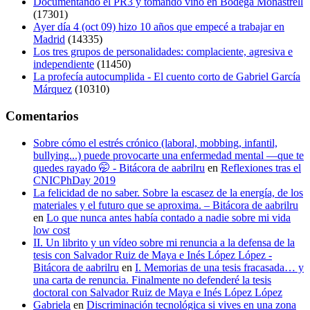
Documentando el PR3 y tomando vino en Bodega Monastrell
(17301)
Ayer día 4 (oct 09) hizo 10 años que empecé a trabajar en
Madrid
(14335)
Los tres grupos de personalidades: complaciente, agresiva e
independiente
(11450)
La profecía autocumplida - El cuento corto de Gabriel García
Márquez
(10310)
Comentarios
Sobre cómo el estrés crónico (laboral, mobbing, infantil,
bullying...) puede provocarte una enfermedad mental —que te
quedes rayado 🤭 - Bitácora de aabrilru
en
Reflexiones tras el
CNICPhDay 2019
La felicidad de no saber. Sobre la escasez de la energía, de los
materiales y el futuro que se aproxima. – Bitácora de aabrilru
en
Lo que nunca antes había contado a nadie sobre mi vida
low cost
II. Un librito y un vídeo sobre mi renuncia a la defensa de la
tesis con Salvador Ruiz de Maya e Inés López López -
Bitácora de aabrilru
en
I. Memorias de una tesis fracasada… y
una carta de renuncia. Finalmente no defenderé la tesis
doctoral con Salvador Ruiz de Maya e Inés López López
Gabriela
en
Discriminación tecnológica si vives en una zona