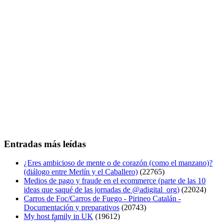
Entradas más leídas
¿Eres ambicioso de mente o de corazón (como el manzano)?
(diálogo entre Merlín y el Caballero)
(22765)
Medios de pago y fraude en el ecommerce (parte de las 10
ideas que saqué de las jornadas de @adigital_org)
(22024)
Carros de Foc/Carros de Fuego - Pirineo Catalán -
Documentación y preparativos
(20743)
My host family in UK
(19612)