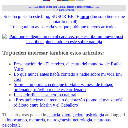
.........Puedes
donar
con Paypal, tarjeta o transferencia.........
(Es pago seguro)
Si te ha gustado este blog, SUSCRÍBETE
aquí
(tan solo tienes que
anotar tu email).
Te llegará un aviso cada vez que publique nuevos artículos.
Te pueden interesar también estos artículos:
Presentación de «El cerebro, el teatro del mundo», de Rafael
Yuste
Lo que nunca antes había contado a nadie sobre mi vida low
cost
Sobre la importancia de que tu «taller», mesa de trabajo,
ordenador, móvil o mente esté ordenado
Las endorfinas, esa heroína natural
¿Eres ambicioso de mente o de corazón (como el manzano)?
(diálogo entre Merlín y el Caballero)
This entry was posted in
ciencia
,
divulgación
,
psicología
and tagged
in
hipocampo
,
memoria
,
neurogénesis
,
neurología
,
neuronas
,
psicología
.