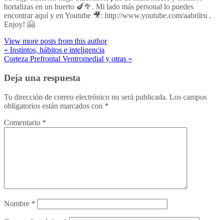
hortalizas en un huerto 🍆🥦. Mi lado más personal lo puedes
encontrar aquí y en Youtube 🎥: http://www.youtube.com/aabrilru .
Enjoy! 🤗
View more posts from this author
« Instintos, hábitos e inteligencia
Corteza Prefrontal Ventromedial y otras »
Deja una respuesta
Tu dirección de correo electrónico no será publicada.
Los campos
obligatorios están marcados con
*
Comentario
*
Nombre
*