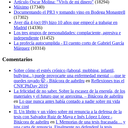
Artículo Óscar Molina: "Vivís de mi dinero"
(18294)
Máximo
(17340)
Documentando el PR3 y tomando vino en Bodega Monastrell
(17302)
Ayer día 4 (oct 09) hizo 10 años que empecé a trabajar en
Madrid
(14336)
Los tres grupos de personalidades: complaciente, agresiva e
independiente
(11452)
La profecía autocumplida - El cuento corto de Gabriel García
Márquez
(10314)
Comentarios
Sobre cómo el estrés crónico (laboral, mobbing, infantil,
bullying...) puede provocarte una enfermedad mental —que te
quedes rayado 🤭 - Bitácora de aabrilru
en
Reflexiones tras el
CNICPhDay 2019
La felicidad de no saber. Sobre la escasez de la energía, de los
materiales y el futuro que se aproxima. – Bitácora de aabrilru
en
Lo que nunca antes había contado a nadie sobre mi vida
low cost
II. Un librito y un vídeo sobre mi renuncia a la defensa de la
tesis con Salvador Ruiz de Maya e Inés López López -
Bitácora de aabrilru
en
I. Memorias de una tesis fracasada… y
una carta de renuncia. Finalmente no defenderé la tesis