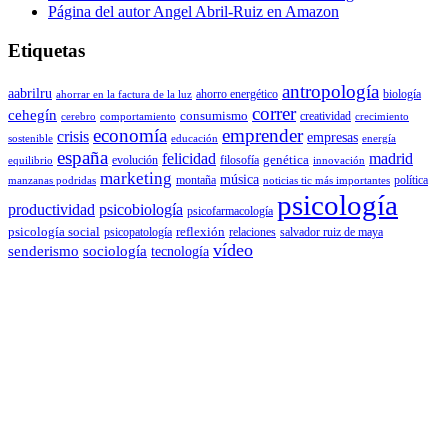
Página del autor Angel Abril-Ruiz en Amazon
Etiquetas
antropología
aabrilru
ahorro energético
biología
ahorrar en la factura de la luz
correr
cehegín
consumismo
creatividad
cerebro
comportamiento
crecimiento
economía
emprender
crisis
empresas
sostenible
educación
energía
españa
felicidad
madrid
genética
evolución
filosofía
equilibrio
innovación
marketing
música
montaña
política
manzanas podridas
noticias tic más importantes
psicología
productividad
psicobiología
psicofarmacología
psicología social
reflexión
psicopatología
relaciones
salvador ruiz de maya
vídeo
senderismo
sociología
tecnología