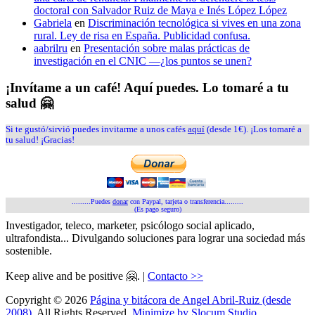
doctoral con Salvador Ruiz de Maya e Inés López López
Gabriela
en
Discriminación tecnológica si vives en una zona
rural. Ley de risa en España. Publicidad confusa.
aabrilru
en
Presentación sobre malas prácticas de
investigación en el CNIC —¿los puntos se unen?
¡Invítame a un café! Aquí puedes. Lo tomaré a tu
salud 🤗
Si te gustó/sirvió puedes invitarme a unos cafés
aquí
(desde 1€). ¡Los tomaré a
tu salud! ¡Gracias!
.........Puedes
donar
con Paypal, tarjeta o transferencia.........
(Es pago seguro)
Investigador, teleco, marketer, psicólogo social aplicado,
ultrafondista... Divulgando soluciones para lograr una sociedad más
sostenible.
Keep alive and be positive 🤗. |
Contacto >>
Copyright © 2026
Página y bitácora de Angel Abril-Ruiz (desde
2008)
. All Rights Reserved.
Minimize by Slocum Studio