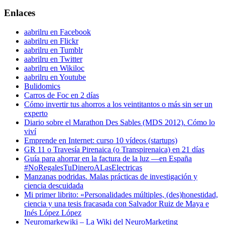
Enlaces
aabrilru en Facebook
aabrilru en Flickr
aabrilru en Tumblr
aabrilru en Twitter
aabrilru en Wikiloc
aabrilru en Youtube
Bulidomics
Carros de Foc en 2 días
Cómo invertir tus ahorros a los veintitantos o más sin ser un
experto
Diario sobre el Marathon Des Sables (MDS 2012). Cómo lo
viví
Emprende en Internet: curso 10 vídeos (startups)
GR 11 o Travesía Pirenaica (o Transpirenaica) en 21 días
Guía para ahorrar en la factura de la luz —en España
#NoRegalesTuDineroALasElectricas
Manzanas podridas. Malas prácticas de investigación y
ciencia descuidada
Mi primer librito: «Personalidades múltiples, (des)honestidad,
ciencia y una tesis fracasada con Salvador Ruiz de Maya e
Inés López López
Neuromarkewiki – La Wiki del NeuroMarketing