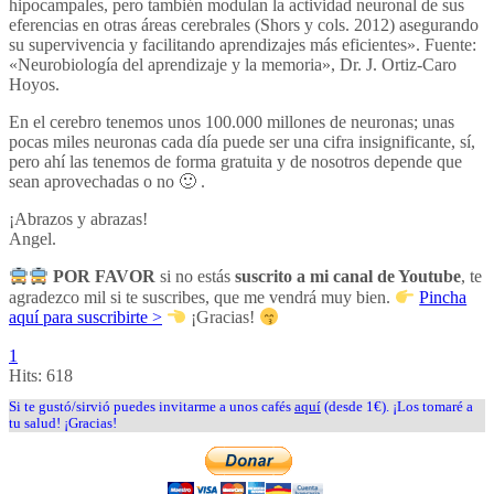
hipocampales, pero también modulan la actividad neuronal de sus
eferencias en otras áreas cerebrales (Shors y cols. 2012) asegurando
su supervivencia y facilitando aprendizajes más eficientes». Fuente:
«Neurobiología del aprendizaje y la memoria», Dr. J. Ortiz-Caro
Hoyos.
En el cerebro tenemos unos 100.000 millones de neuronas; unas
pocas miles neuronas cada día puede ser una cifra insignificante, sí,
pero ahí las tenemos de forma gratuita y de nosotros depende que
sean aprovechadas o no 🙂 .
¡Abrazos y abrazas!
Angel.
POR FAVOR
si no estás
suscrito a mi canal de Youtube
, te
agradezco mil si te suscribes, que me vendrá muy bien.
Pincha
aquí para suscribirte >
¡Gracias!
1
Hits:
618
Si te gustó/sirvió puedes invitarme a unos cafés
aquí
(desde 1€). ¡Los tomaré a
tu salud! ¡Gracias!