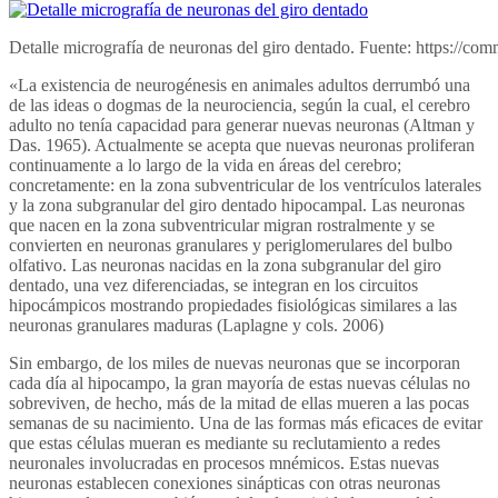
Detalle micrografía de neuronas del giro dentado. Fuente: https://c
«La existencia de neurogénesis en animales adultos derrumbó una
de las ideas o dogmas de la neurociencia, según la cual, el cerebro
adulto no tenía capacidad para generar nuevas neuronas (Altman y
Das. 1965). Actualmente se acepta que nuevas neuronas proliferan
continuamente a lo largo de la vida en áreas del cerebro;
concretamente: en la zona subventricular de los ventrículos laterales
y la zona subgranular del giro dentado hipocampal. Las neuronas
que nacen en la zona subventricular migran rostralmente y se
convierten en neuronas granulares y periglomerulares del bulbo
olfativo. Las neuronas nacidas en la zona subgranular del giro
dentado, una vez diferenciadas, se integran en los circuitos
hipocámpicos mostrando propiedades fisiológicas similares a las
neuronas granulares maduras (Laplagne y cols. 2006)
Sin embargo, de los miles de nuevas neuronas que se incorporan
cada día al hipocampo, la gran mayoría de estas nuevas células no
sobreviven, de hecho, más de la mitad de ellas mueren a las pocas
semanas de su nacimiento. Una de las formas más eficaces de evitar
que estas células mueran es mediante su reclutamiento a redes
neuronales involucradas en procesos mnémicos. Estas nuevas
neuronas establecen conexiones sinápticas con otras neuronas