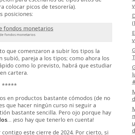
v
a colocar picos de tesorería).
s posiciones:
D
(
E
de fondos monetarios
v
G
o que comenzaron a subir los tipos la
T
 subió, pareja a los tipos; como ahora los
ápido como lo previsto, habrá que estudiar
G
en cartera.
l
#
*****
M
idos en productos bastante cómodos (de no
d
enes que hacer ningún curso ni seguir a
M
tión bastante sencilla. Pero ojo porque hay
m
los
… ¡eso hay que tenerlo en cuenta!
u
d
contigo este cierre de 2024. Por cierto, si