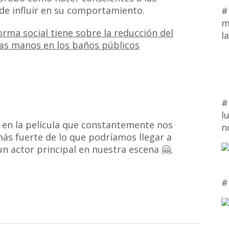
de influir en su comportamiento.
#
m
orma social tiene sobre la reducción del
l
las manos en los baños públicos
#
l
al en la película que constantemente nos
n
s fuerte de lo que podríamos llegar a
n actor principal en nuestra escena 🤗.
#