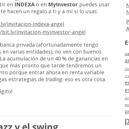
tir en
INDEXA
o en
MyInvestor
puedes usar
N
te hacen un regalo a ti y a mí si lo usas:
N
P
.ly/invitacion-indexa-angel
//bit.ly/invitacion-myinvestor-angel
E
e banca privada (afortunadamente tengo
 en varias entidades), no ven con buenos
aa
 La acumulación de un 40 % de ganancias en
a
r que más pronto que tarde tendremos un
co
to porque entrar ahora en renta variable
cr
gas estrategias de
trading
, eso es otra cosa.
e
e
ígito!
in
mo
p
p
jazz y el swing