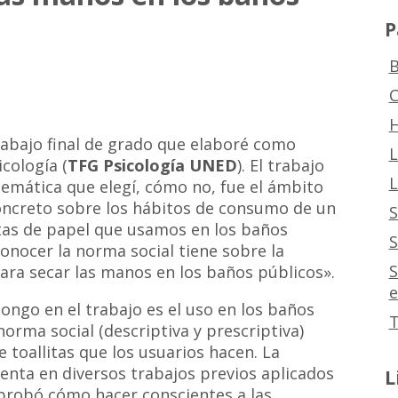
P
B
C
H
rabajo final de grado que elaboré como
L
cología (
TFG Psicología UNED
). El trabajo
L
 temática que elegí, cómo no, fue el ámbito
 concreto sobre los hábitos de consumo de un
S
itas de papel que usamos en los baños
S
 conocer la norma social tiene sobre la
S
ara secar las manos en los baños públicos».
e
ngo en el trabajo es el uso en los baños
T
norma social (descriptiva y prescriptiva)
 toallitas que los usuarios hacen. La
menta en diversos trabajos previos aplicados
L
probó cómo hacer conscientes a las