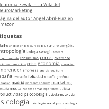
euromarkewiki – La Wiki del
euroMarketing
ágina del autor Angel Abril-Ruiz en
Amazon
tiquetas
brilru
ahorro energético
ahorrar en la factura de la luz
ntropología
cehegín
biología
cerebro
correr
consumismo
creatividad
mportamiento
economía
crisis
ecimiento sostenible
educación
mprender
empresas
energía
equilibrio
spaña
felicidad
genética
evolución
filosofía
marketing
madrid
novación
manzanas podridas
música
ntaña
política
noticias tic más importantes
roductividad
psicobiología
psicofarmacología
sicología
psicología social
psicopatología