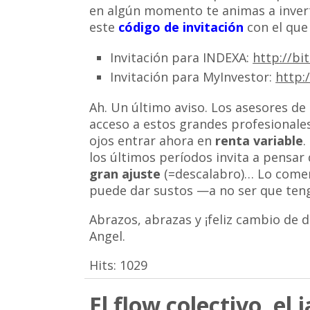
en algún momento te animas a inver
este
código de invitación
con el que 
Invitación para INDEXA:
http://bit
Invitación para MyInvestor:
http:
Ah. Un último aviso. Los asesores d
acceso a estos grandes profesionales
ojos entrar ahora en
renta variable
.
los últimos períodos invita a pensa
gran ajuste
(=descalabro)… Lo comen
puede dar sustos —a no ser que ten
Abrazos, abrazas y ¡feliz cambio de d
Angel.
Hits:
1029
El flow colectivo, el 