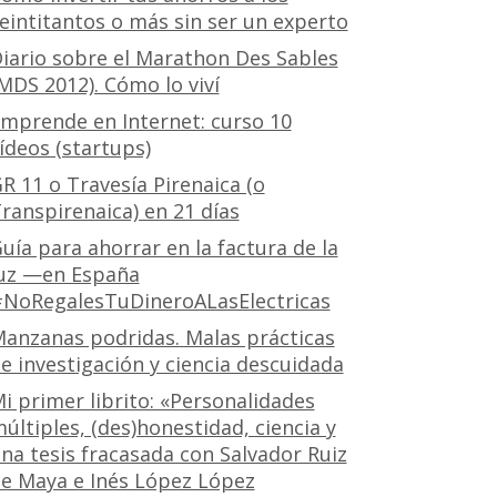
eintitantos o más sin ser un experto
iario sobre el Marathon Des Sables
MDS 2012). Cómo lo viví
mprende en Internet: curso 10
ídeos (startups)
R 11 o Travesía Pirenaica (o
ranspirenaica) en 21 días
uía para ahorrar en la factura de la
uz —en España
NoRegalesTuDineroALasElectricas
anzanas podridas. Malas prácticas
e investigación y ciencia descuidada
i primer librito: «Personalidades
últiples, (des)honestidad, ciencia y
na tesis fracasada con Salvador Ruiz
e Maya e Inés López López