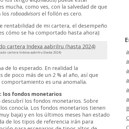
 es mucha, como ves, con la salvedad de que
n los
roboadvisors
el follón es cero.
de rentabilidad de mi cartera, el desempeño
ul es cómo se ha comportado hasta ahora):
E
a
do cartera Indexa aabrilru (hasta 2024)
a
de lo esperado. En realidad la
a
es de poco más de un 2 % al año, así que
a
n comportamiento es una anomalía.
a
: los fondos monetarios
a
24 descubrí los fondos monetarios. Sobre
 los conocía. Los fondos monetarios tienen
B
 muy baja) y en los últimos meses han estado
C
a de los tipos de referencia irán para
C
pción para escenarios de tipos altos de