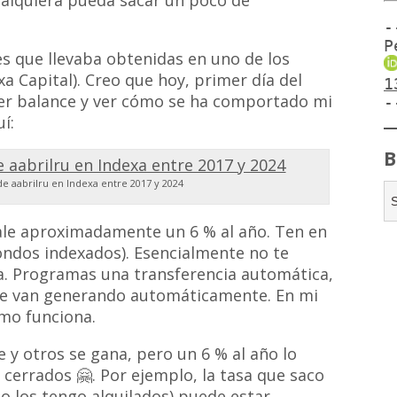
-
P
es que llevaba obtenidas en uno de los
xa Capital). Creo que hoy, primer día del
1
er balance y ver cómo se ha comportado mi
-
í:
B
de aabrilru en Indexa entre 2017 y 2024
Sale aproximadamente un 6 % al año. Ten en
ondos indexados). Esencialmente no te
da. Programas una transferencia automática,
 se van generando automáticamente. En mi
ómo funciona.
 y otros se gana, pero un 6 % al año lo
cerrados 🤗. Por ejemplo, la tasa que saco
do los tengo alquilados) puede estar