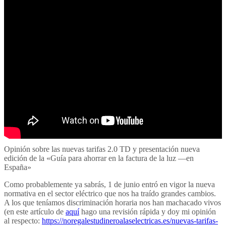
Opinión sobre las nuevas tarifas 2.0 TD y presentación nueva
edición de la «Guía para ahorrar en la factura de la luz —en
España»
Como probablemente ya sabrás, 1 de junio entró en vigor la nueva
normativa en el sector eléctrico que nos ha traído grandes cambios.
A los que teníamos discriminación horaria nos han machacado vivos
(en este artículo de
aquí
hago una revisión rápida y doy mi opinión
al respecto:
https://noregalestudineroalaselectricas.es/nuevas-tarifas-