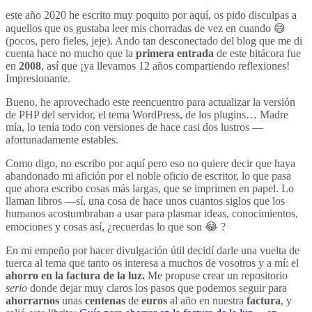
este año 2020 he escrito muy poquito por aquí, os pido disculpas a
aquellos que os gustaba leer mis chorradas de vez en cuando 😅
(pocos, pero fieles, jeje). Ando tan desconectado del blog que me di
cuenta hace no mucho que la
primera entrada
de este bitácora fue
en
2008
, así que ¡ya llevamos 12 años compartiendo reflexiones!
Impresionante.
Bueno, he aprovechado este reencuentro para actualizar la versión
de PHP del servidor, el tema WordPress, de los plugins… Madre
mía, lo tenía todo con versiones de hace casi dos lustros —
afortunadamente estables.
Como digo, no escribo por aquí pero eso no quiere decir que haya
abandonado mi afición por el noble oficio de escritor, lo que pasa
que ahora escribo cosas más largas, que se imprimen en papel. Lo
llaman libros —sí, una cosa de hace unos cuantos siglos que los
humanos acostumbraban a usar para plasmar ideas, conocimientos,
emociones y cosas así, ¿recuerdas lo que son 😂 ?
En mi empeño por hacer divulgación útil decidí darle una vuelta de
tuerca al tema que tanto os interesa a muchos de vosotros y a mí: el
ahorro en la factura de la luz.
Me propuse crear un repositorio
serio
donde dejar muy claros los pasos que podemos seguir para
ahorrarnos
unas
centenas
de
euros
al año en nuestra
factura
, y