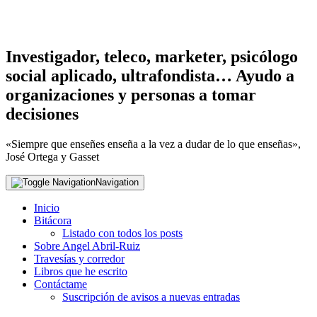
Investigador, teleco, marketer, psicólogo
social aplicado, ultrafondista… Ayudo a
organizaciones y personas a tomar
decisiones
«Siempre que enseñes enseña a la vez a dudar de lo que enseñas»,
José Ortega y Gasset
Navigation
Inicio
Bitácora
Listado con todos los posts
Sobre Angel Abril-Ruiz
Travesías y corredor
Libros que he escrito
Contáctame
Suscripción de avisos a nuevas entradas