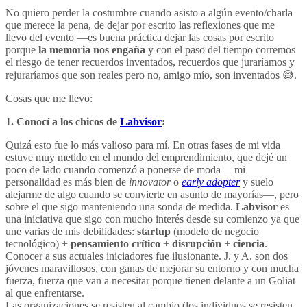
No quiero perder la costumbre cuando asisto a algún evento/charla
que merece la pena, de dejar por escrito las reflexiones que me
llevo del evento —es buena práctica dejar las cosas por escrito
porque
la memoria nos engaña
y con el paso del tiempo corremos
el riesgo de tener recuerdos inventados, recuerdos que juraríamos y
rejuraríamos que son reales pero no, amigo mío, son inventados 😅.
Cosas que me llevo:
1. Conocí a los chicos de
Labvisor
:
Quizá esto fue lo más valioso para mí. En otras fases de mi vida
estuve muy metido en el mundo del emprendimiento, que dejé un
poco de lado cuando comenzó a ponerse de moda —mi
personalidad es más bien de
innovator
o
early adopter
y suelo
alejarme de algo cuando se convierte en asunto de mayorías—, pero
sobre el que sigo manteniendo una sonda de medida.
Labvisor
es
una iniciativa que sigo con mucho interés desde su comienzo ya que
une varias de mis debilidades:
startup
(modelo de negocio
tecnológico) +
pensamiento crítico
+
disrupción
+
ciencia
.
Conocer a sus actuales iniciadores fue ilusionante. J. y A. son dos
jóvenes maravillosos, con ganas de mejorar su entorno y con mucha
fuerza, fuerza que van a necesitar porque tienen delante a un Goliat
al que enfrentarse.
Las organizaciones se resisten al cambio (los individuos se resisten