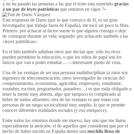
y no ha pasado las penurias a las que el resto esta sometido
gracias
a un par de leyes patrioticas
que entraron en vigor ?»
Esta respuesta de Dario (por lo que conozco de él, es un gran
investigador que trabaja fuera de España), me tocó un poco la fibra.
Primero: por achacar al factor suerte lo que alguien consiga o deje
de conseguir durante su vida; segundo: por achacarlo también a las
«leyes patrióticas».
En el hilo también saltaban otros que decían que: solo los ricos
pueden permitirse la educación, o que los niños de papá son los
únicos que van a poder estudiar… —interesante punto de vista.
Una de las ventajas de ser una persona multidisciplinar (a ratos soy
ingeniero de telecomunicación, otros investigador de ciencias del
comportamiento, economista, agricultor, empresario, estudiante,
youtuber, escritor, programador, panadero…) es que estás obligado a
tener la mente muy abierta, algo que tampoco es complicado al
beber de tantos afluentes; otra de las ventajas es que tratas con
personas de un rango sociocultural muy amplio, lo que te permite
conocer diferentes realidades sociales (y eso enriquece).
Entre todos los entornos donde me muevo, hay uno que me llama
especialmente la atención: el de aquellos que consideran que por el
hecho de haber nacido en España tienen una
mochila llena de