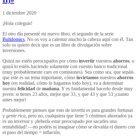
1 diciembre 2020
¡Hola coleguis!
El otro día presenté mi nuevo libro, el segundo de la serie
Bulidomics
. No os voy a calentar mucho la cabeza aquí con él. Tan
solo os quiero decir que es un libro de divulgación sobre
inversiones.
Quizá no estéis preocupados por cómo
invertir
vuestros
ahorros
, o
quizá lo estéis haciendo solamente con vuestro banco tradicional
(muy probablemente caro en comisiones). Sea como sea, que sepáis
que este es un tema importante, cómo
invirtamos
nuestros
ahorros
hoy
(en realidad, cómo lo hagamos todo hoy), va a determinar
nuestra
felicidad
de
mañana
. Y es fundamental hacerlo desde muy
joven: si tienes 23 años, mejor que 33, y que 43 y que 53 ¡cuanto
antes mejor!
Probablemente pienses que esto de invertir es para grandes fortunas
y
gente rica
, pero no, cualquiera que tiene 5 céntimos ahorrados ya
es un inversor y ¡debería estar preocupado por sacarles una
rentabilidad! —no podéis ni imaginar cómo se devalúa el dinero con
el paso del tiempo = inflación.