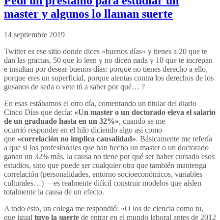
Pedí un préstamo para estudiar un
master y algunos lo llaman suerte
14 septiembre 2019
Twitter es ese sitio donde dices «buenos días» y tienes a 20 que te
dan las gracias, 50 que lo leen y no dicen nada y 10 que te increpan
e insultan por desear buenos días: porque no tienes derecho a ello,
porque eres un superficial, porque atentas contra los derechos de los
gusanos de seda o vete tú a saber por qué… ?
En esas estábamos el otro día, comentando un titular del diario
Cinco Días que decía:
«Un master o un doctorado eleva el salario
de un graduado hasta en un 32%»
, cuando se me
ocurrió responder en el hilo diciendo algo así como
que
«correlación no implica causalidad»
. Básicamente me refería
a que si los profesionales que han hecho un master o un doctorado
ganan un 32% más, la causa no tiene por qué ser haber cursado esos
estudios, sino que puede ser cualquier otra que también mantenga
correlación (personalidades, entorno socioeconómicos, variables
culturales…) —es realmente difícil construir modelos que aíslen
totalmente la causa de un efecto.
A todo esto, un colega me respondió: «O los de ciencia como tu,
que igual
tuvo la suerte
de entrar en el mundo laboral antes de 2012