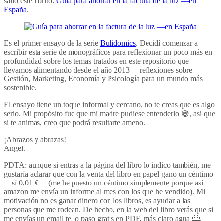
salió este librito:
Guía para ahorrar en la factura de la luz —en
España
.
Es el primer ensayo de la serie
Bulidomics
. Decidí comenzar a
escribir esta serie de monográficos para reflexionar un poco más en
profundidad sobre los temas tratados en este repositorio que
llevamos alimentando desde el año 2013 —reflexiones sobre
Gestión, Marketing, Economía y Psicología para un mundo más
sostenible.
El ensayo tiene un toque informal y cercano, no te creas que es algo
serio. Mi propósito fue que mi madre pudiese entenderlo 😅, así que
si te animas, creo que podrá resultarte ameno.
¡Abrazos y abrazas!
Angel.
PDTA: aunque si entras a la página del libro lo indico también, me
gustaría aclarar que con la venta del libro en papel gano un céntimo
—sí 0,01 €— (me he puesto un céntimo simplemente porque así
amazon me envía un informe al mes con los que he vendido). Mi
motivación no es ganar dinero con los libros, es ayudar a las
personas que me rodean. De hecho, en la web del libro verás que si
me envías un email te lo paso gratis en PDF, más claro agua 🤗.