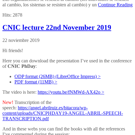
al cambio, los sistemas se resisten al cambio) y un
Continue Reading
Hits:
2878
CNIC lecture 22nd November 2019
22 noviembre 2019
Hi friends!
Here you can download the presentation I’ve used in the conference
of
CNIC PhDay
:
ODP format (26MB) (LibreOffice Impress) >
PDF format (11MB) >
The video is here:
https://youtu.be/fNMWd-AX42o >
New!
Transcription of the
speech:
https://angel.abrilruiz.es/bitacora/wp-
content/uploads/CNICPHDAY19-ANGEL-ABRIL-SPEECH-
TRANSCRIPTION.pdf
And in these webs you can find the books with all the references
I’ve commented during the session: