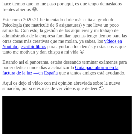
hace tiempo que no me paso por aquí, es que tengo demasiados
frentes abiertos 😅.
Este curso 2020-21 he intentado darle más caña al grado de
Psicología (me matriculé de 6 asignaturas) y me lleva un poco
saturado. Con esto, la gestión de los alquileres y mi trabajo de
administrador de la empresa familiar, apenas tengo tiempo para las
otras cosas más creativas que me molan, ya sabes, los
vídeos en
Youtube
,
escribir libros
para ayudar a los demás y estas cosas que
tanto me motivan y dan chispa a mi vida 🤗.
Estando así el panorama, estaba deseando terminar exámenes para
poder dedicar unos días a actualizar la
Guía para ahorrar en la
factura de la luz —en España
que a tantos amigos está ayudando.
Aquí os dejo el vídeo con mi opinión abreviada sobre la nueva
situación, por si eres más de ver vídeos que de leer 🙂