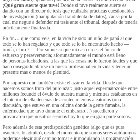
¡Qué gran suerte que tuve!
Donde sí tuve realmente suerte es
dando con un director de tesis que realizaba prácticas cuestionables
de investigación (manipulación fraudulenta de datos), causa por la
cual me negué a defender mi tesis ante el tribunal, después de tenerla
prácticamente finalizada.
En fin… que como veis, en la vida he sido un niño de papá al que
todo se lo han regalado y que todo se lo ha encontrado hecho —
ironía, claro ?—. Por supuesto que mi caso no es el único de
esfuerzo y perseverancia; afortunadamente el mundo está lleno
de personas luchadoras, a las que las cosas no le fueron fáciles y que
han conseguido abrirse un hueco profesional en la vida y tener un
presente más o menos de plenitud.
Por supuesto que también existe el azar en la vida. Desde que
nacemos somos fruto del puro azar: justo aquel espermatozoide entre
millones fecundó el óvulo de nuestra mamá y mientras estábamos en
el interior de ella decenas de acontecimientos aleatorios (una
discusión, que estuvo en una oficina donde la gente fumaba, la
enfermedad que tuvo durante el embarazo…) sucedieron y
provocaron que nosotros seamos hoy lo que en gran parte somos.
Pero además de esta predisposición genética (algo que es pura
«suerte», lo admito), desde el momento que somos seres autónomos
podemos elegir qué camino tomar e ir modulando la programación