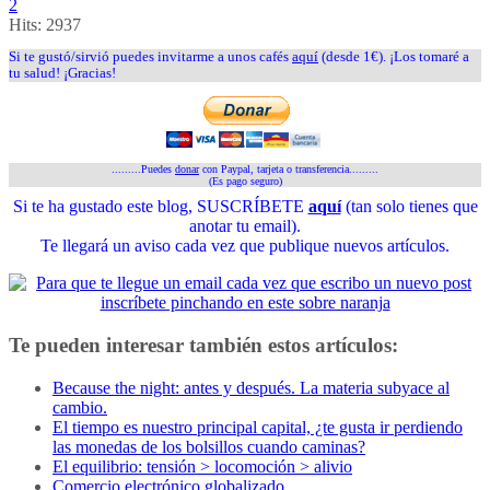
2
Hits:
2937
Si te gustó/sirvió puedes invitarme a unos cafés
aquí
(desde 1€). ¡Los tomaré a
tu salud! ¡Gracias!
.........Puedes
donar
con Paypal, tarjeta o transferencia.........
(Es pago seguro)
Si te ha gustado este blog, SUSCRÍBETE
aquí
(tan solo tienes que
anotar tu email).
Te llegará un aviso cada vez que publique nuevos artículos.
Te pueden interesar también estos artículos:
Because the night: antes y después. La materia subyace al
cambio.
El tiempo es nuestro principal capital, ¿te gusta ir perdiendo
las monedas de los bolsillos cuando caminas?
El equilibrio: tensión > locomoción > alivio
Comercio electrónico globalizado