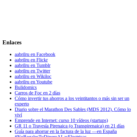
Enlaces
aabrilru en Facebook
aabrilru en Flickr
aabrilru en Tumblr
aabrilru en Twitter
aabrilru en Wikiloc
aabrilru en Youtube
Bulidomics
Carros de Foc en 2 días
Cómo invertir tus ahorros a los veintitantos o más sin ser un
experto
Diario sobre el Marathon Des Sables (MDS 2012). Cómo lo
viví
Emprende en Internet: curso 10 vídeos (startups)
GR 11 o Travesía Pirenaica (o Transpirenaica) en 21 días
Guía para ahorrar en la factura de la luz —en España
#NoRegalesTuDineroALasElectricas