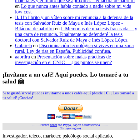
materiales y el futuro que se aproxima. – Bitácora de aabrilru
en
Lo que nunca antes había contado a nadie sobre mi vida
low cost
II. Un librito y un vídeo sobre mi renuncia a la defensa de la
tesis con Salvador Ruiz de Maya e Inés López López -
Bitácora de aabrilru
en
I. Memorias de una tesis fracasada… y
una carta de renuncia. Finalmente no defenderé la tesis
doctoral con Salvador Ruiz de Maya e Inés López López
Gabriela
en
Discriminación tecnológica si vives en una zona
rural. Ley de risa en España. Publicidad confusa.
aabrilru
en
Presentación sobre malas prácticas de
investigación en el CNIC —¿los puntos se unen?
¡Invítame a un café! Aquí puedes. Lo tomaré a tu
salud 🤗
Si te gustó/sirvió puedes invitarme a unos cafés
aquí
(desde 1€). ¡Los tomaré a
tu salud! ¡Gracias!
.........Puedes
donar
con Paypal, tarjeta o transferencia.........
(Es pago seguro)
Investigador, teleco, marketer, psicólogo social aplicado,