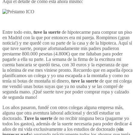
Aquí el detalle de cómo está ahora mismo:
Entre todo esto,
tuve la suerte
de hipotecarme para comprar un piso
en Madrid con la que por entonces era mi pareja. Rompimos (¡gran
noticia!) y me quedé con su parte de la casa y de la hipoteca. Aquí sí
que tuve suerte, porque afortunadamente mis padres pudieron
prestarme 800.000 pesetas (4.800€) que me faltaban para poder
pagarle a ella su parte. La semana de la firma de la escritura mi
cuenta bancaria se quedó tiesa, con 30 euros y la esperanza de que
la nómina de ese mes viniese pronto. Recuerdo que en aquella época
planificamos un colega y yo una escapada a la montaña y como no
tenía ni botas de montaña ni dinero,
tuve la suerte
de que mi colega
me vendió unas botas suyas que ya no usaba y se las compré de
segunda mano. ¡Qué suerte tuve por poder comprar ropa y calzado
de segunda mano!
Los años pasaron, fundé con otros colegas alguna empresa más,
alguna que otra aventura laboral adicional y decidí estudiar un
doctorado.
Tuve la suerte
de no recibir ninguna beca (pagarme yo
todos los gastos), además de la suerte necesaria para poder dedicar 4
años de mi vida exclusivamente a los estudios de doctorado (
sin
ingresar nada
) agotando prácticamente todos los ahorros que tenía.