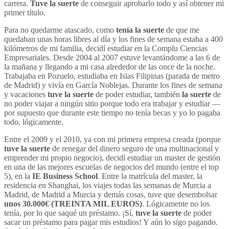
carrera.
Tuve la suerte
de conseguir aprobarlo todo y así obtener mi
primer título.
Para no quedarme atascado, como
tenía la suerte
de que me
quedaban unas horas libres al día y los fines de semana estaba a 400
kilómetros de mi familia, decidí estudiar en la Complu Ciencias
Empresariales. Desde 2004 al 2007 estuve levantándome a las 6 de
la mañana y llegando a mi casa alrededor de las once de la noche.
Trabajaba en Pozuelo, estudiaba en Islas Filipinas (parada de metro
de Madrid) y vivía en García Noblejas. Durante los fines de semana
y vacaciones
tuve la suerte
de poder estudiar, también
la suerte
de
no poder viajar a ningún sitio porque todo era trabajar y estudiar —
por supuesto que durante este tiempo no tenía becas y yo lo pagaba
todo, lógicamente.
Entre el 2009 y el 2010, ya con mi primera empresa creada (porque
tuve la suerte
de renegar del dinero seguro de una multinacional y
emprender mi propio negocio), decidí estudiar un master de gestión
en una de las mejores escuelas de negocios del mundo (entre el top
5), en la
IE Business School
. Entre la matrícula del master, la
residencia en Shanghai, los viajes todas las semanas de Murcia a
Madrid, de Madrid a Murcia y demás cosas, tuve que desembolsar
unos 30.000€ (TREINTA MIL EUROS)
. Lógicamente no los
tenía, por lo que saqué un préstamo. ¡Sí,
tuve la suerte
de poder
sacar un préstamo para pagar mis estudios! Y aún lo sigo pagando.