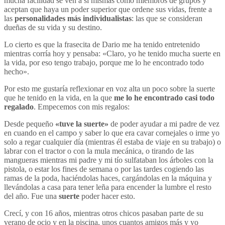
mucha facilidad se ven a sí mismas como miembros de grupos y
aceptan que haya un poder superior que ordene sus vidas, frente a
las
personalidades más individualistas
: las que se consideran
dueñas de su vida y su destino.
Lo cierto es que la frasecita de Dario me ha tenido entretenido
mientras corría hoy y pensaba: «Claro, yo he tenido mucha suerte en
la vida, por eso tengo trabajo, porque me lo he encontrado todo
hecho».
Por esto me gustaría reflexionar en voz alta un poco sobre la suerte
que he tenido en la vida, en la que
me lo he encontrado casi todo
regalado
. Empecemos con mis regalos:
Desde pequeño
«tuve la suerte»
de poder
ayudar a mi padre de vez
en cuando en el campo y saber lo que era cavar cornejales o irme yo
solo a regar cualquier día (mientras él estaba de viaje en su trabajo) o
labrar con el tractor o con la mula mecánica, o tirando de las
mangueras mientras mi padre y mi tío sulfataban los árboles con la
pistola, o estar los fines de semana o por las tardes cogiendo las
ramas de la poda, haciéndolas haces, cargándolas en la máquina y
llevándolas a casa para tener leña para encender la lumbre el resto
del año. Fue una
suerte
poder hacer esto.
Crecí, y con 16 años, mientras otros chicos pasaban parte de su
verano de ocio y en la piscina, unos cuantos amigos más y yo