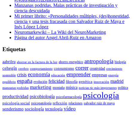
Manzanas podridas. Malas prácticas de investigación y
ciencia descuidada
Mi primer librito: «Personalidades múltiples, (des)honestidad,
ciencia y una tesis fracasada con Salvador Ruiz de Maya e
Inés López López
Neuromarkewiki – La Wiki del NeuroMarketing
Página del autor Angel Abril-Ruiz en Amazon
Etiquetas
antropología
aabrilru
ahorro energético
biología
ahorrar en la factura de la luz
correr
cehegín
consumismo
creatividad
cerebro
comportamiento
crecimiento
economía
emprender
crisis
empresas
sostenible
educación
energía
españa
felicidad
madrid
genética
evolución
filosofía
equilibrio
innovación
marketing
música
montaña
política
manzanas podridas
noticias tic más importantes
psicología
productividad
psicobiología
psicofarmacología
psicología social
reflexión
psicopatología
relaciones
salvador ruiz de maya
vídeo
senderismo
sociología
tecnología