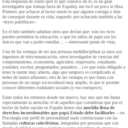
Esta respuesta de Dario (por lo que conozco de él, es un gran
investigador que trabaja fuera de España), me tocó un poco la fibra.
Primero: por achacar al factor suerte lo que alguien consiga o deje
de conseguir durante su vida; segundo: por achacarlo también a las
«leyes patrióticas».
En el hilo también saltaban otros que decían que: solo los ricos
pueden permitirse la educación, o que los niños de papá son los
únicos que van a poder estudiar… —interesante punto de vista.
Una de las ventajas de ser una persona multidisciplinar (a ratos soy
ingeniero de telecomunicación, otros investigador de ciencias del
comportamiento, economista, agricultor, empresario, estudiante,
youtuber, escritor, programador, panadero…) es que estás obligado a
tener la mente muy abierta, algo que tampoco es complicado al
beber de tantos afluentes; otra de las ventajas es que tratas con
personas de un rango sociocultural muy amplio, lo que te permite
conocer diferentes realidades sociales (y eso enriquece).
Entre todos los entornos donde me muevo, hay uno que me llama
especialmente la atención: el de aquellos que consideran que por el
hecho de haber nacido en España tienen una
mochila llena de
derechos incuestionables que papá Estado debe facilitarles
—en
Psicología este perfil de personalidad suele correlacionar con las
llamadas
culturas colectivistas
, integradas por personas que con