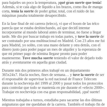
para bajarles un poco la temperatura,
¡qué gran suerte que tenía!
Además, si te caía algo de líquido a los brazos, como iba de manga
corta,
tenía la suerte
de poder gritar, total, con el ruido de las
máquinas pasaba totalmente desapercibido.
En la fase final de mi carrera (teleco), vi que el boom de las telco
parecía que se estaba deshinchando, así que decidí intentar
incorporarme al mundo laboral antes de terminar, no fuese a llegar
tarde. Me dio por buscar trabajo en todas partes, y
tuve la suerte
de
ser contratado por una multinacional en Madrid. Con 23 años me fui
para Madrid, yo solito, con una mano delante y otra detrás, con el
dinero justo para poder pagar un mes de alquiler y la esperanza de
que mi primer pago de nómina llegase pronto para poder
mantenerme.
Tuve mucha suerte
teniendo el valor de dejarlo todo
atrás y aventurarme en aquella gran ciudad.
Durante mis dos primeros años trabajé en un departamento
365x24x7. Hacía noches, fines de semana… y
tuve la suerte
de ser
el responsable de supervisar la red nacional de France Telecom
durante la nochevieja del 1999 al 2000 y pasar todos los protocolos
para controlar que todo se mantenía en pie durante el «efecto 2000».
Trabajar en nochevieja con esa gran responsabilidad, ¡qué suerte!
Mientras trabajaba a turnos, estudiaba para sacarme las dos últimas
asignaturas que me quedaban de la carrera. También el trabajo fin de