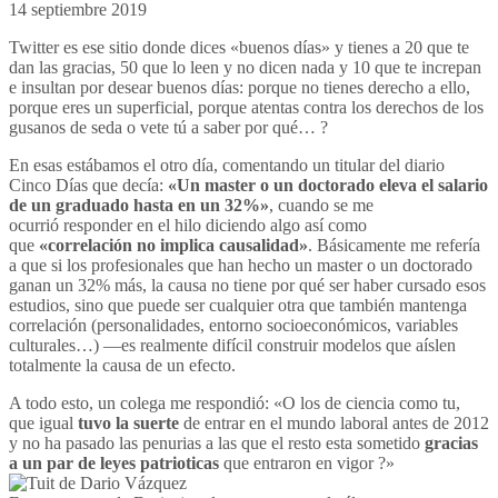
14 septiembre 2019
Twitter es ese sitio donde dices «buenos días» y tienes a 20 que te
dan las gracias, 50 que lo leen y no dicen nada y 10 que te increpan
e insultan por desear buenos días: porque no tienes derecho a ello,
porque eres un superficial, porque atentas contra los derechos de los
gusanos de seda o vete tú a saber por qué… ?
En esas estábamos el otro día, comentando un titular del diario
Cinco Días que decía:
«Un master o un doctorado eleva el salario
de un graduado hasta en un 32%»
, cuando se me
ocurrió responder en el hilo diciendo algo así como
que
«correlación no implica causalidad»
. Básicamente me refería
a que si los profesionales que han hecho un master o un doctorado
ganan un 32% más, la causa no tiene por qué ser haber cursado esos
estudios, sino que puede ser cualquier otra que también mantenga
correlación (personalidades, entorno socioeconómicos, variables
culturales…) —es realmente difícil construir modelos que aíslen
totalmente la causa de un efecto.
A todo esto, un colega me respondió: «O los de ciencia como tu,
que igual
tuvo la suerte
de entrar en el mundo laboral antes de 2012
y no ha pasado las penurias a las que el resto esta sometido
gracias
a un par de leyes patrioticas
que entraron en vigor ?»