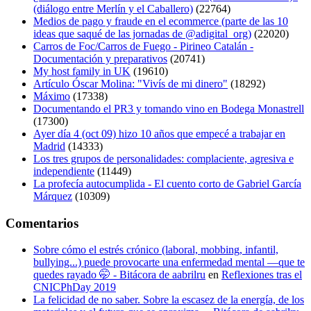
(diálogo entre Merlín y el Caballero)
(22764)
Medios de pago y fraude en el ecommerce (parte de las 10
ideas que saqué de las jornadas de @adigital_org)
(22020)
Carros de Foc/Carros de Fuego - Pirineo Catalán -
Documentación y preparativos
(20741)
My host family in UK
(19610)
Artículo Óscar Molina: "Vivís de mi dinero"
(18292)
Máximo
(17338)
Documentando el PR3 y tomando vino en Bodega Monastrell
(17300)
Ayer día 4 (oct 09) hizo 10 años que empecé a trabajar en
Madrid
(14333)
Los tres grupos de personalidades: complaciente, agresiva e
independiente
(11449)
La profecía autocumplida - El cuento corto de Gabriel García
Márquez
(10309)
Comentarios
Sobre cómo el estrés crónico (laboral, mobbing, infantil,
bullying...) puede provocarte una enfermedad mental —que te
quedes rayado 🤭 - Bitácora de aabrilru
en
Reflexiones tras el
CNICPhDay 2019
La felicidad de no saber. Sobre la escasez de la energía, de los