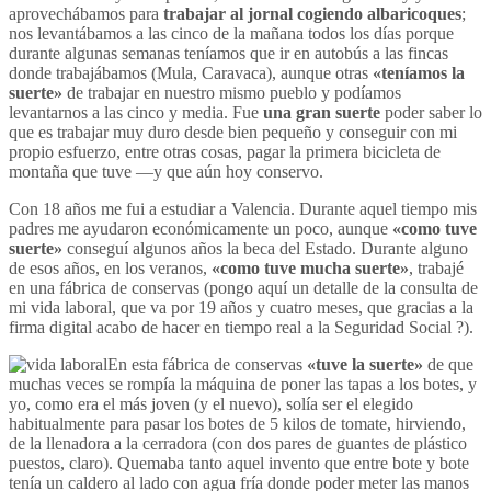
aprovechábamos para
trabajar al jornal cogiendo albaricoques
;
nos levantábamos a las cinco de la mañana todos los días porque
durante algunas semanas teníamos que ir en autobús a las fincas
donde trabajábamos (Mula, Caravaca), aunque otras
«teníamos la
suerte»
de trabajar en nuestro mismo pueblo y podíamos
levantarnos a las cinco y media. Fue
una gran suerte
poder saber lo
que es trabajar muy duro desde bien pequeño y conseguir con mi
propio esfuerzo, entre otras cosas, pagar la primera bicicleta de
montaña que tuve —y que aún hoy conservo.
Con 18 años me fui a estudiar a Valencia. Durante aquel tiempo mis
padres me ayudaron económicamente un poco, aunque
«como tuve
suerte»
conseguí algunos años la beca del Estado. Durante alguno
de esos años, en los veranos,
«como tuve mucha suerte»
, trabajé
en una fábrica de conservas (pongo aquí un detalle de la consulta de
mi vida laboral, que va por 19 años y cuatro meses, que gracias a la
firma digital acabo de hacer en tiempo real a la Seguridad Social ?).
En esta fábrica de conservas
«tuve la suerte»
de que
muchas veces se rompía la máquina de poner las tapas a los botes, y
yo, como era el más joven (y el nuevo), solía ser el elegido
habitualmente para pasar los botes de 5 kilos de tomate, hirviendo,
de la llenadora a la cerradora (con dos pares de guantes de plástico
puestos, claro). Quemaba tanto aquel invento que entre bote y bote
tenía un caldero al lado con agua fría donde poder meter las manos