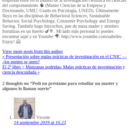
empresas entré en el mundo de la investigación científica en ciencias
del comportamiento 🧠 (Master Ciencias de la Empresa y
Doctorando, UMU; Grado en Psicología, UNED). Últimamente
fluyo en las disciplinas de Behavioral Sciences, Sustainable
Behavior, Social Psychology, Consumer Psychology and Energy
Saving. También hago bizcochos, pan de masa madre y siembro
hortalizas en un huerto 🍆🥦. Mi lado más personal lo puedes
encontrar aquí y en Youtube 🎥: http://www.youtube.com/aabrilru .
Enjoy! 🤗
View more posts from this author
« Presentación sobre malas prácticas de investigación en el CNIC —
¿los puntos se unen?
El 2º libro > Manzanas podridas: Malas prácticas de investigación y
ciencia descuidada »
2 thoughts on “
Pedí un préstamo para estudiar un master y
algunos lo llaman suerte
”
Vicente
14 septiembre 2019 at 16:23