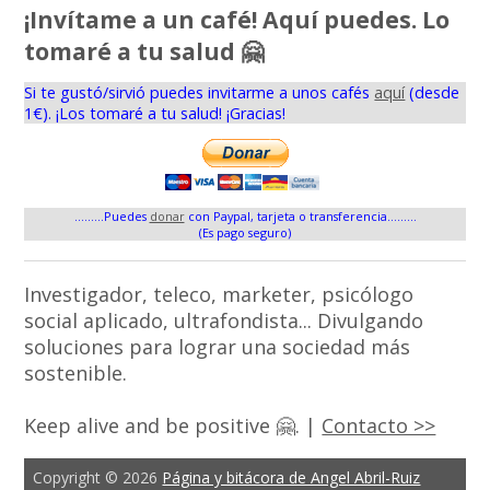
¡Invítame a un café! Aquí puedes. Lo
tomaré a tu salud 🤗
Si te gustó/sirvió puedes invitarme a unos cafés
aquí
(desde
1€). ¡Los tomaré a tu salud! ¡Gracias!
.........Puedes
donar
con Paypal, tarjeta o transferencia.........
(Es pago seguro)
Investigador, teleco, marketer, psicólogo
social aplicado, ultrafondista... Divulgando
soluciones para lograr una sociedad más
sostenible.
Keep alive and be positive 🤗. |
Contacto >>
Copyright © 2026
Página y bitácora de Angel Abril-Ruiz