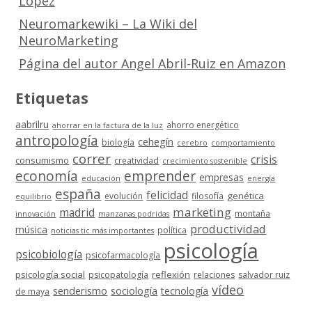
López
Neuromarkewiki – La Wiki del
NeuroMarketing
Página del autor Angel Abril-Ruiz en Amazon
Etiquetas
aabrilru
ahorro energético
ahorrar en la factura de la luz
antropología
cehegín
biología
cerebro
comportamiento
correr
crisis
consumismo
creatividad
crecimiento sostenible
economía
emprender
empresas
educación
energía
españa
felicidad
genética
evolución
filosofía
equilibrio
marketing
madrid
montaña
innovación
manzanas podridas
productividad
música
política
noticias tic más importantes
psicología
psicobiología
psicofarmacología
psicología social
reflexión
psicopatología
relaciones
salvador ruiz
vídeo
senderismo
sociología
tecnología
de maya