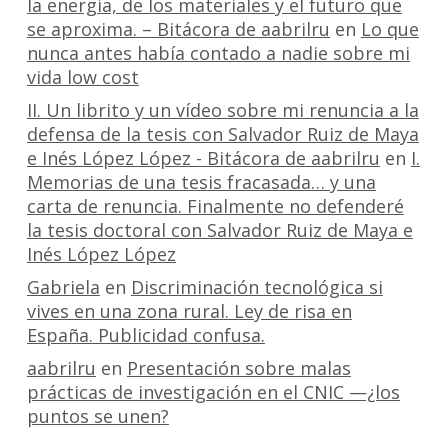
la energía, de los materiales y el futuro que
se aproxima. – Bitácora de aabrilru
en
Lo que
nunca antes había contado a nadie sobre mi
vida low cost
II. Un librito y un vídeo sobre mi renuncia a la
defensa de la tesis con Salvador Ruiz de Maya
e Inés López López - Bitácora de aabrilru
en
I.
Memorias de una tesis fracasada… y una
carta de renuncia. Finalmente no defenderé
la tesis doctoral con Salvador Ruiz de Maya e
Inés López López
Gabriela
en
Discriminación tecnológica si
vives en una zona rural. Ley de risa en
España. Publicidad confusa.
aabrilru
en
Presentación sobre malas
prácticas de investigación en el CNIC —¿los
puntos se unen?