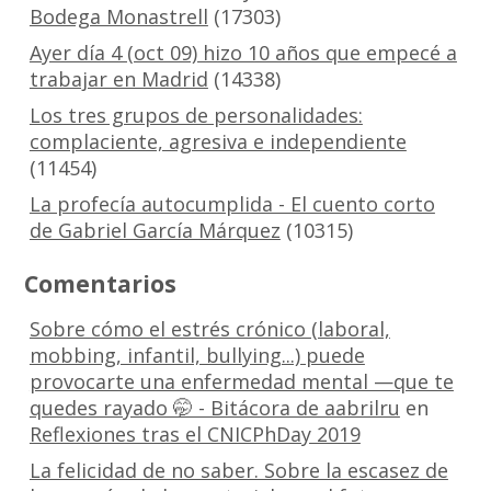
Bodega Monastrell
(17303)
Ayer día 4 (oct 09) hizo 10 años que empecé a
trabajar en Madrid
(14338)
Los tres grupos de personalidades:
complaciente, agresiva e independiente
(11454)
La profecía autocumplida - El cuento corto
de Gabriel García Márquez
(10315)
Comentarios
Sobre cómo el estrés crónico (laboral,
mobbing, infantil, bullying...) puede
provocarte una enfermedad mental —que te
quedes rayado 🤭 - Bitácora de aabrilru
en
Reflexiones tras el CNICPhDay 2019
La felicidad de no saber. Sobre la escasez de