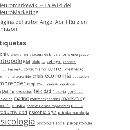
euromarkewiki – La Wiki del
euroMarketing
ágina del autor Angel Abril-Ruiz en
Amazon
tiquetas
brilru
ahorro energético
ahorrar en la factura de la luz
ntropología
cehegín
biología
cerebro
correr
consumismo
creatividad
mportamiento
economía
crisis
ecimiento sostenible
educación
mprender
empresas
energía
equilibrio
spaña
felicidad
genética
evolución
filosofía
marketing
madrid
novación
manzanas podridas
música
ntaña
política
noticias tic más importantes
roductividad
psicobiología
psicofarmacología
sicología
psicología social
psicopatología