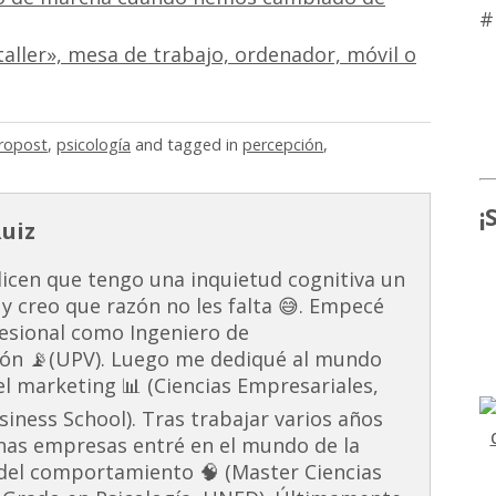
#
taller», mesa de trabajo, ordenador, móvil o
ropost
,
psicología
and tagged in
percepción
,
¡
Ruiz
dicen que tengo una inquietud cognitiva un
 y creo que razón no les falta 😅. Empecé
esional como Ingeniero de
ón 📡(UPV). Luego me dediqué al mundo
 el marketing 📊 (Ciencias Empresariales,
ness School). Tras trabajar varios años
unas empresas entré en el mundo de la
s del comportamiento 🧠 (Master Ciencias