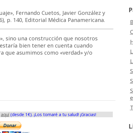
P
guaje», Fernando Cuetos, Javier González y
, p. 140, Editorial Médica Panamericana.
B
C
», sino una construcción que nosotros
H
estaría bien tener en cuenta cuando
L
ra que asumimos como «verdad» y/o
L
S
S
S
e
T
s
aquí
(desde 1€). ¡Los tomaré a tu salud! ¡Gracias!
L