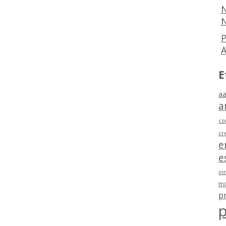
N
N
P
E
aa
a
co
cr
e
e
in
mo
p
p