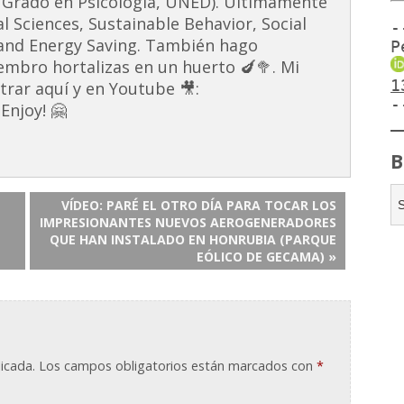
 Grado en Psicología, UNED). Últimamente
al Sciences, Sustainable Behavior, Social
-
and Energy Saving. También hago
P
embro hortalizas en un huerto 🍆🥦. Mi
1
rar aquí y en Youtube 🎥:
-
Enjoy! 🤗
B
VÍDEO: PARÉ EL OTRO DÍA PARA TOCAR LOS
IMPRESIONANTES NUEVOS AEROGENERADORES
QUE HAN INSTALADO EN HONRUBIA (PARQUE
EÓLICO DE GECAMA) »
icada.
Los campos obligatorios están marcados con
*