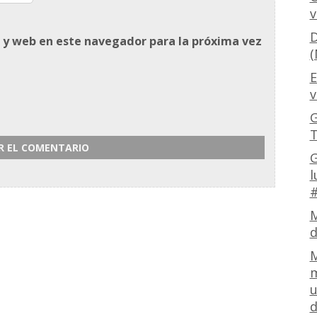
v
D
 y web en este navegador para la próxima vez
(
E
v
G
T
G
l
#
M
d
M
m
u
d