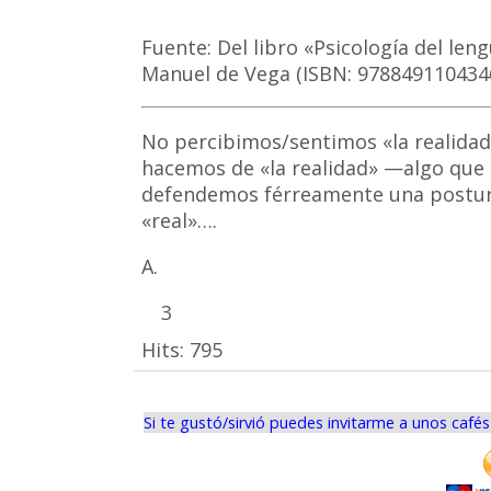
Fuente: Del libro «Psicología del len
Manuel de Vega (ISBN: 9788491104346)
No percibimos/sentimos «la realidad
hacemos de «la realidad» —algo que 
defendemos férreamente una postu
«real»….
A.
3
Hits:
795
Si te gustó/sirvió puedes invitarme a unos café