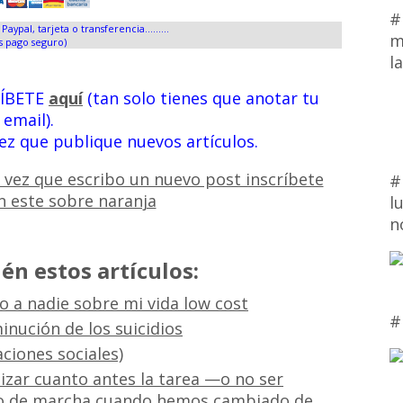
#
Paypal, tarjeta o transferencia.........
m
s pago seguro)
l
RÍBETE
aquí
(tan solo tienes que anotar tu
email).
vez que publique nuevos artículos.
#
l
n
én estos artículos:
 a nadie sobre mi vida low cost
#
sminución de los suicidios
aciones sociales)
izar cuanto antes la tarea —o no ser
o de marcha cuando hemos cambiado de