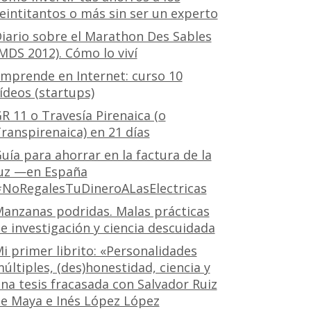
eintitantos o más sin ser un experto
iario sobre el Marathon Des Sables
MDS 2012). Cómo lo viví
mprende en Internet: curso 10
ídeos (startups)
R 11 o Travesía Pirenaica (o
ranspirenaica) en 21 días
uía para ahorrar en la factura de la
uz —en España
NoRegalesTuDineroALasElectricas
anzanas podridas. Malas prácticas
e investigación y ciencia descuidada
i primer librito: «Personalidades
últiples, (des)honestidad, ciencia y
na tesis fracasada con Salvador Ruiz
e Maya e Inés López López