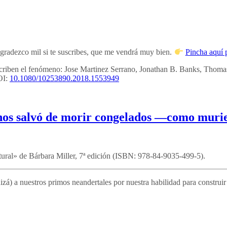
 agradezco mil si te suscribes, que me vendrá muy bien.
Pincha aquí p
escriben el fenómeno:
Jose Martinez Serrano, Jonathan B. Banks, Thomas
OI:
10.1080/10253890.2018.1553949
nos salvó de morir congelados —como murie
tural» de Bárbara Miller, 7ª edición (ISBN: 978-84-9035-499-5).
) a nuestros primos neandertales por nuestra habilidad para construir r