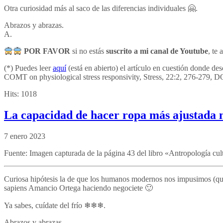
Otra curiosidad más al saco de las diferencias individuales 🤗.
Abrazos y abrazas.
A.
POR FAVOR
si no estás
suscrito a mi canal de Youtube
, te
(*) Puedes leer
aquí
(está en abierto) el artículo en cuestión donde d
COMT on physiological stress responsivity,
Stress,
22:2,
276-279,
D
Hits:
1018
La capacidad de hacer ropa más ajustada 
7 enero 2023
Fuente: Imagen capturada de la página 43 del libro «Antropología cul
Curiosa hipótesis la de que los humanos modernos nos impusimos (quizá
sapiens Amancio Ortega haciendo negociete 🙂
Ya sabes, cuídate del frío ❄❄❄.
Abrazos y abrazas.