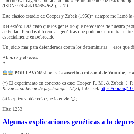
laberintos. Imagen capturada del libro «Fundamentos de Psicobiologí
(ISBN: 978-84-16466-26-9), p. 79
Este clásico estudio de Cooper y Zubek (1958)* siempre me llamó la a
Reflexión: Está claro que los genes (lo que heredamos de nuestro pad
actividad. Pero las diferencias genéticas que podemos encontrar entre 
especialmente empobrecido.
Un juicio más para defendernos contra los deterministas —esos que di
Abrazos y abrazas.
A.
POR FAVOR
si no estás
suscrito a mi canal de Youtube
, te
(*) El experimento en concreto es este: Cooper, R. M., & Zubek, J. P. (
Revue canadienne de psychologie, 12
(3), 159–164.
https://doi.org/
(si lo quieres pídemelo y te lo envío 😉).
Hits:
1253
Algunas explicaciones genéticas a la depre