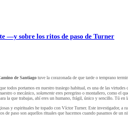
e —y sobre los ritos de paso de Turner
amino de Santiago
tuve la corazonada de que tarde o temprano termin
al que todos portamos en nuestro trasiego habitual, es una de las virtud
 maestro o mecánico,
solamente
eres peregrino o montañero, como el que 
ra la que trabajas, ahí eres un humano, frágil, único y sencillo. Tú en l
sas y espirituales he topado con Víctor Turner. Este investigador, a ra
itos de paso son aquellos rituales que hacemos cuando pasamos de un nive