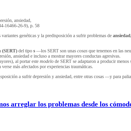
presión, ansiedad,
4-16466-26-9), p. 58
as variantes genéticas y la predisposición a sufrir problemas de
ansiedad
na
(SERT)
del tipo
s
—los SERT son unas
cosas
que tenemos en las neu
resión, ansiedad e incluso a mostrar mayores conductas agresivas.
yores), al portar este
modelo
de SERT se adaptaron a producir menos se
verse más afectados por experiencias traumáticas.
osición a sufrir depresión y ansiedad, entre otras cosas —y para paliar
mos arreglar los problemas desde los cómodo