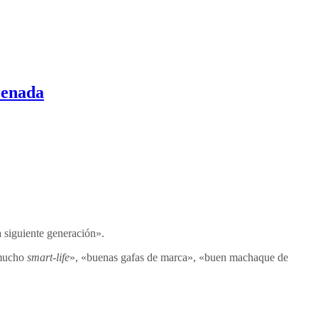
renada
a siguiente generación».
 mucho
smart-life
», «buenas gafas de marca», «buen machaque de