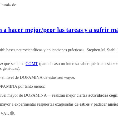
ltural» de
a hacer mejor/peor las tareas y a sufrir m
ahl: bases neurocientíficas y aplicaciones prácticas», Stephen M. Stah
sa
que se llama
COMT
(para el caso no interesa saber qué hace esta
co
s genéticas).
ue el nivel de DOPAMINA de estas sea
mayor.
 DOPAMINA por tanto
menor.
 nivel mayor de DOPAMINA— realizan mejor ciertas
actividades cogni
 mayor a experimentar respuestas exageradas de
estrés
y padecer
ansie
o VAL 😅.