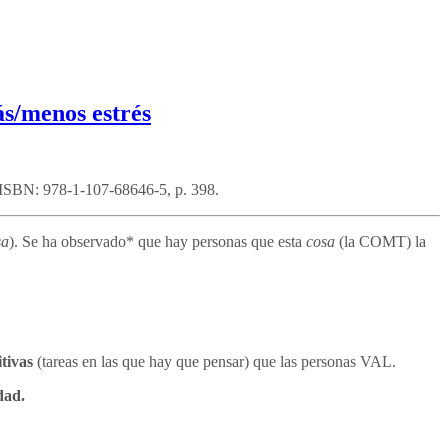
ás/menos estrés
l, ISBN: 978-1-107-68646-5, p. 398.
sa
). Se ha observado* que hay personas que esta
cosa
(la COMT) la
tivas
(tareas en las que hay que pensar) que las personas VAL.
dad.