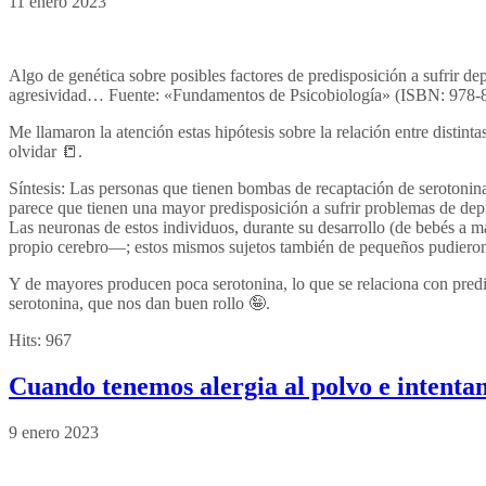
11 enero 2023
Algo de genética sobre posibles factores de predisposición a sufrir de
agresividad… Fuente: «Fundamentos de Psicobiología» (ISBN: 978-8
Me llamaron la atención estas hipótesis sobre la relación entre distint
olvidar 📒.
Síntesis: Las personas que tienen bombas de recaptación de serotoni
parece que tienen una mayor predisposición a sufrir problemas de dep
Las neuronas de estos individuos, durante su desarrollo (de bebés a ma
propio cerebro—; estos mismos sujetos también de pequeños pudieron 
Y de mayores producen poca serotonina, lo que se relaciona con predisp
serotonina, que nos dan buen rollo 🤪.
Hits:
967
Cuando tenemos alergia al polvo e intenta
9 enero 2023